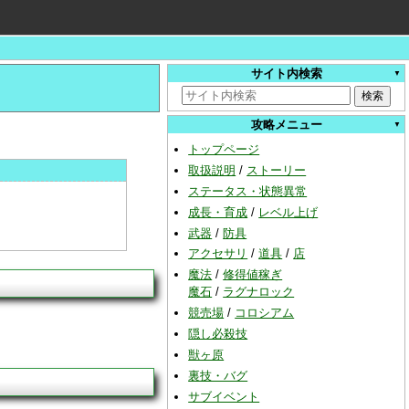
サイト内検索
攻略メニュー
トップページ
取扱説明
/
ストーリー
ステータス・状態異常
成長・育成
/
レベル上げ
武器
/
防具
アクセサリ
/
道具
/
店
魔法
/
修得値稼ぎ
魔石
/
ラグナロック
競売場
/
コロシアム
隠し必殺技
獣ヶ原
裏技・バグ
サブイベント