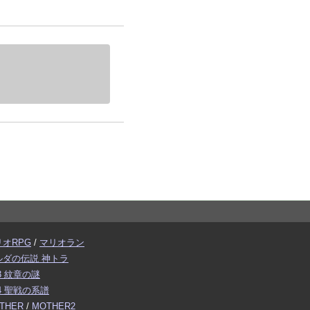
リオRPG
/
マリオラン
ルダの伝説 神トラ
3 紋章の謎
4 聖戦の系譜
THER
/
MOTHER2