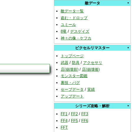
敵データ
敵データ一覧
盗む・ドロップ
ユミール
8竜
/
デスゲイズ
神々の像・ケフカ
ピクセルリマスター
トップページ
武器
/
防具
/
アクセサリ
店(崩壊前)
/
店(崩壊後)
モンスター図鑑
裏技・バグ
セーブデータ
/
実績
アップデート
シリーズ攻略・解析
FF1
/
FF2
/
FF3
FF4
/
FF5
/
FF6
FFT