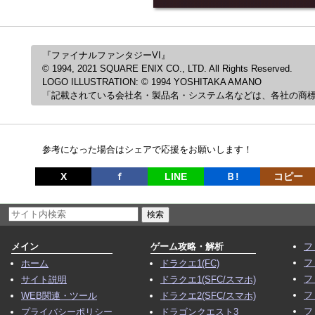
『ファイナルファンタジーVI』
© 1994, 2021 SQUARE ENIX CO., LTD. All Rights Reserved.
LOGO ILLUSTRATION: © 1994 YOSHITAKA AMANO
「記載されている会社名・製品名・システム名などは、各社の商
参考になった場合はシェアで応援をお願いします！
X
ｆ
LINE
Ｂ!
コピー
メイン
ゲーム攻略・解析
フ
フ
ホーム
ドラクエ1(FC)
フ
サイト説明
ドラクエ1(SFC/スマホ)
フ
WEB関連・ツール
ドラクエ2(SFC/スマホ)
フ
プライバシーポリシー
ドラゴンクエスト3