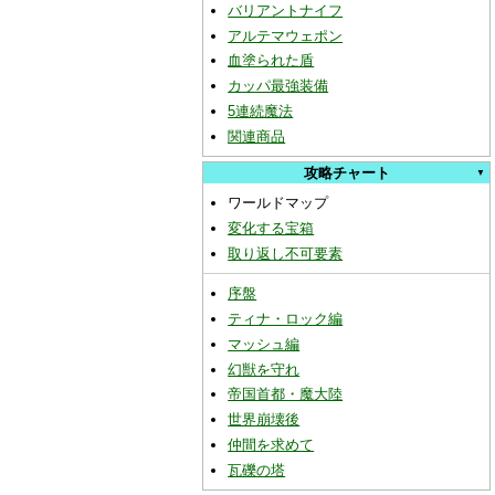
バリアントナイフ
アルテマウェポン
血塗られた盾
カッパ最強装備
5連続魔法
関連商品
攻略チャート
ワールドマップ
変化する宝箱
取り返し不可要素
序盤
ティナ・ロック編
マッシュ編
幻獣を守れ
帝国首都・魔大陸
世界崩壊後
仲間を求めて
瓦礫の塔