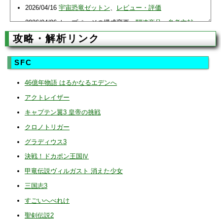
2026/04/16
宇宙恐竜ゼットン
、
レビュー・評価
2026/04/06 トップページの構成変更、
関連商品・参考文献
攻略・解析リンク
2025/12/23
攻撃・必殺技・スペシウム光線
2025/12/14 FAQ作成
SFC
2025/12/12 全ページ調整
2025/12/06
ゼットン
、
裏技・オプション・難易度
46億年物語 はるかなるエデンへ
2025/12/05
スコア・ランキング
、
レビュー・評価
、
関連商
アクトレイザー
品
キャプテン翼3 皇帝の挑戦
2025/11/20
取扱説明
、
攻撃・必殺技
、
オプション・難易度
クロノトリガー
2025/09/06
ジェロニモン
、
ゼットン（エキスパート動画）
グラディウス3
2025/09/04
メフィラス星人（エキスパート動画）
決戦！ドカポン王国Ⅳ
2025/09/02
取扱説明
、
難易度
、
メフィラス星人
甲竜伝説ヴィルガスト 消えた少女
2025/08/31
バルタン
、
ゴモラ
（ノーダメージ動画）
三国志3
2025/08/30
レッドキング（ノーダメージ動画）
すごいへべれけ
2025/08/25
四次元怪獣ブルトン（ノーダメージ動画）
聖剣伝説2