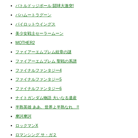
2024/03/25 更新履歴を一時的に記録停止
バトルドッジボール 闘球大激突!
2023/12/01 全ページ軽量化
バハムートラグーン
2023/11/12
エンディング
パイロットウイングス
2023/02/19 いったん完成
美少女戦士セーラームーン
2023/02/14
ベムラー
MOTHER2
2023/02/13 準備開始
ファイアーエムブレム紋章の謎
ファイアーエムブレム 聖戦の系譜
ファイナルファンタジー4
ファイナルファンタジー5
ファイナルファンタジー6
ナイトガンダム物語 大いなる遺産
半熟英雄 ああ、世界よ半熟なれ…!!
摩訶摩訶
ロックマンX
ロマンシング サ・ガ２