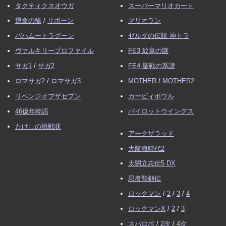
タクティクスオウガ
スーパーマリオカート
運命の輪
/
リボーン
マリオラン
バハムートラグーン
ゼルダの伝説 神トラ
ヴァルキリープロファイル
FE3 紋章の謎
サガ1
/
サガ2
FE4 聖戦の系譜
ロマサガ2
/
ロマサガ3
MOTHER
/
MOTHER2
リベンジオブザセブン
カービィボウル
46億年物語
パイロットウイングス
たけしの挑戦状
アークザラッド
大航海時代2
太閤立志伝5 DX
忍者龍剣伝
ロックマン
/
2
/
3
/
4
ロックマンX
/
2
/
3
スパロボ
/
2次
/
4次