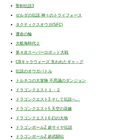
2025/08/24
ジャミラ（ノーダメージ動画）
聖剣伝説3
2025/08/23
テレスドン（ノーダメージ動画）
、
ブルトン
ゼルダの伝説 神々のトライフォース
2025/08/20
スコア・ランキング
タクティクスオウガ(SFC)
2025/08/19
攻撃・必殺技
運命の輪
2025/08/17
オプション・難易度
、
ベムラー
大航海時代２
2025/08/16
ジェロニモン
、
ゼットン
第４次スーパーロボット大戦
2025/08/14
ゴモラ
、
メフィラス星人
CBキャラウォーズ 失われたギャ～グ
2025/07/31
エンディング
、
レッドキング
、
バルタン星人
伝説のオウガバトル
2025/07/24
ジャミラ
、
ブルトン
トルネコの大冒険 不思議のダンジョン
2025/07/23
レビュー・評価
、
ベムラー
、
テレスドン
ドラゴンクエスト１・２
2025/04/27
スコア・ランキング
、
関連商品・参考文献
ドラゴンクエスト3 そして伝説へ…
2025/04/12 トップページ
ドラゴンクエスト5 天空の花嫁
2025/04/11 全ページ調整
ドラゴンクエスト6 幻の大地
2025/04/06 発売34周年
ドラゴンボールZ 超サイヤ伝説
2024/04/06 発売33周年、全ページ調整
ドラゴンボールZ 超武闘伝