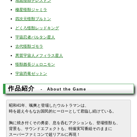
地底怪獣テレスドン
棲星怪獣ジャミラ
四次元怪獣ブルトン
どくろ怪獣レッドキング
宇宙忍者バルタン星人
古代怪獣ゴモラ
悪質宇宙人メフィラス星人
怪獣酋長ジェロニモン
宇宙恐竜ゼットン
作品紹介
About the Game
昭和41年、颯爽と登場したウルトラマンは、
時を超え今もなお国民的ヒーローとして君臨し続けている。
胸に焼き付くその勇姿、息を呑むアクションも、登場怪獣も、
背景も、サウンドエフェクトも、特撮実写番組そのままに
スーパーファミコンで超リアルに再現！