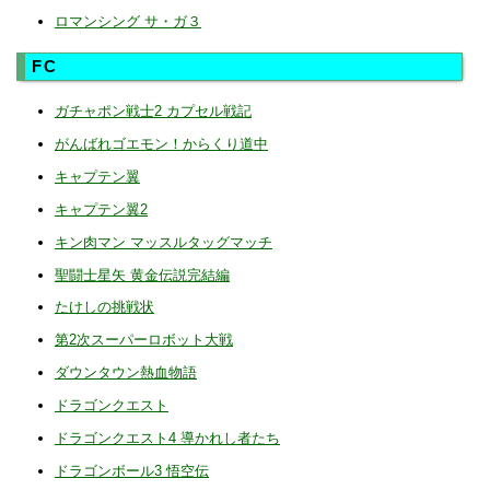
ロマンシング サ・ガ３
FC
ガチャポン戦士2 カプセル戦記
がんばれゴエモン！からくり道中
キャプテン翼
キャプテン翼2
キン肉マン マッスルタッグマッチ
聖闘士星矢 黄金伝説完結編
たけしの挑戦状
第2次スーパーロボット大戦
ダウンタウン熱血物語
ドラゴンクエスト
ドラゴンクエスト4 導かれし者たち
ドラゴンボール3 悟空伝