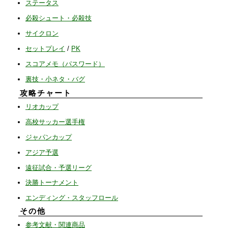
ステータス
必殺シュート・必殺技
サイクロン
セットプレイ
/
PK
スコアメモ（パスワード）
裏技・小ネタ・バグ
攻略チャート
リオカップ
高校サッカー選手権
ジャパンカップ
アジア予選
遠征試合・予選リーグ
決勝トーナメント
エンディング・スタッフロール
その他
参考文献・関連商品