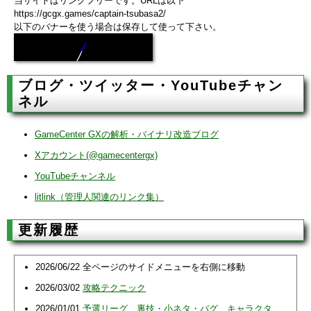
当サイトはリンクフリーです。URLは以下
https://gcgx.games/captain-tsubasa2/
以下のバナーを使う場合は保存して使って下さい。
ブログ・ツイッター・YouTubeチャン
ネル
GameCenter GXの解析・バイナリ改造ブログ
Xアカウント(@gamecentergx)
YouTubeチャンネル
litlink（管理人関連のリンク集）
更新履歴
2026/06/22 全ページのサイドメニューを右側に移動
2026/03/02
攻略テクニック
2026/01/01
予選リーグ
、
裏技・小ネタ・バグ
、
キャラクタ