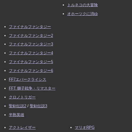
トルネコの大冒険
2020/06/12
セットプレイ
オホーツクに消ゆ
2020/06/07
セットプレイ
フリーキックからのシュート威力
が判明しました
ファイナルファンタジー
2020/04/09
ガッツ
、
必殺シュート・必殺技
ファイナルファンタジー2
2019/12/24
リオカップ
ファイナルファンタジー3
2019/12/21
決勝トーナメント
ファイナルファンタジー4
2019/12/15
キャラクター・登場人物
追加
ファイナルファンタジー5
2019/12/02
フォーメーション・ディフェンスタイプ
追加
ファイナルファンタジー6
2019/11/23
スコアメモ（パスワード）
最終戦（再試合）の
FF7エバークライシス
最強パスワード追加
FFT 獅子戦争・リマスター
2019/11/19
サイクロン
のページ追加
クロノトリガー
2019/10/29
ストーリー
のページ追加
聖剣伝説2
/
聖剣伝説3
2019/10/28
裏技・小ネタ・バグ
更新
半熟英雄
2019/09/26
エンディング・スタッフロール
のページ追加
2019/08/09 全ページレイアウト変更。左サイドメニューを
アクトレイザー
マリオRPG