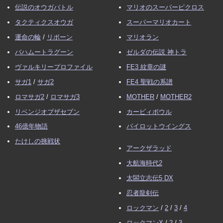
付けました。
伝説のオウガバトル
マリオのスーパーピクロス
2015/05/16 作成開始
タクティクスオウガ
スーパーマリオカート
運命の輪
/
リボーン
マリオラン
バハムートラグーン
ゼルダの伝説 神トラ
ヴァルキリープロファイル
FE3 紋章の謎
サガ1
/
サガ2
FE4 聖戦の系譜
ロマサガ2
/
ロマサガ3
MOTHER
/
MOTHER2
リベンジオブザセブン
カービィボウル
46億年物語
パイロットウイングス
たけしの挑戦状
アークザラッド
大航海時代2
太閤立志伝5 DX
忍者龍剣伝
ロックマン
/
2
/
3
/
4
ロックマンX
/
2
/
3