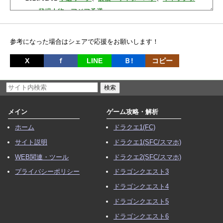
ー・登場人物
、
アジア予選
2025/12/24
スコアメモ（パスワード）
、
セットプレイ
、
リ
オカップ
、
フォーメーション
参考になった場合はシェアで応援をお願いします！
2025/12/07
対応機種
、
基本情報・操作方法
、
ストーリー
X
ｆ
LINE
Ｂ!
コピー
2025/12/01 全ページ調整
2025/06/05
対応機種
、
高校サッカー選手権
2025/04/11 全ページ調整
メイン
ゲーム攻略・解析
2025/01/28 更新：
対応機種
ホーム
ドラクエ1(FC)
2024/12/03 更新：
スコアメモ（パスワード）
サイト説明
ドラクエ1(SFC/スマホ)
2024/03/23 更新履歴の記録を一時停止
WEB関連・ツール
ドラクエ2(SFC/スマホ)
2023/12/21
経験値共有
、
経験値稼ぎ
、
スコアメモ
プライバシーポリシー
ドラゴンクエスト3
2023/12/20
攻略テクニック
ドラゴンクエスト4
2021/12/26
ストーリー
、
スコアメモ
、
ガッツ
ドラゴンクエスト5
2020/06/23
PK
ドラゴンクエスト6
2020/06/13
ステータス