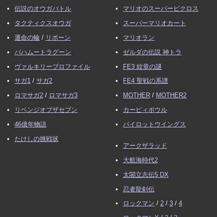
伝説のオウガバトル
マリオのスーパーピクロス
タクティクスオウガ
スーパーマリオカート
運命の輪
/
リボーン
マリオラン
バハムートラグーン
ゼルダの伝説 神トラ
ヴァルキリープロファイル
FE3 紋章の謎
サガ1
/
サガ2
FE4 聖戦の系譜
ロマサガ2
/
ロマサガ3
MOTHER
/
MOTHER2
リベンジオブザセブン
カービィボウル
46億年物語
パイロットウイングス
たけしの挑戦状
アークザラッド
大航海時代2
太閤立志伝5 DX
忍者龍剣伝
ロックマン
/
2
/
3
/
4