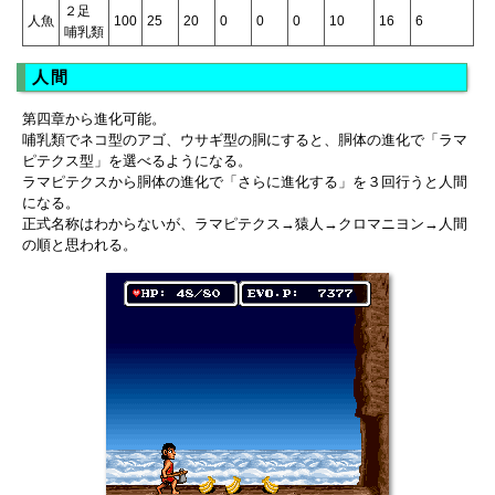
２足
人魚
100
25
20
0
0
0
10
16
6
哺乳類
人間
第四章から進化可能。
哺乳類でネコ型のアゴ、ウサギ型の胴にすると、胴体の進化で「ラマ
ピテクス型」を選べるようになる。
ラマピテクスから胴体の進化で「さらに進化する」を３回行うと人間
になる。
正式名称はわからないが、ラマピテクス→猿人→クロマニヨン→人間
の順と思われる。