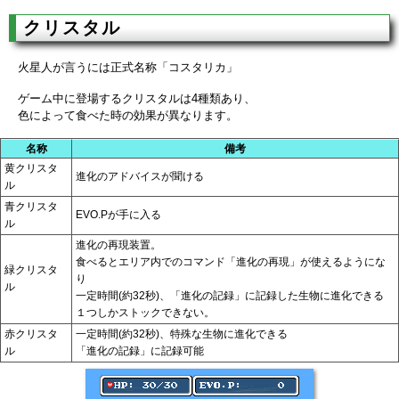
クリスタル
火星人が言うには正式名称「コスタリカ」
ゲーム中に登場するクリスタルは4種類あり、
色によって食べた時の効果が異なります。
名称
備考
黄クリスタ
進化のアドバイスが聞ける
ル
青クリスタ
EVO.Pが手に入る
ル
進化の再現装置。
食べるとエリア内でのコマンド「進化の再現」が使えるようにな
緑クリスタ
り
ル
一定時間(約32秒)、「進化の記録」に記録した生物に進化できる
１つしかストックできない。
赤クリスタ
一定時間(約32秒)、特殊な生物に進化できる
ル
「進化の記録」に記録可能