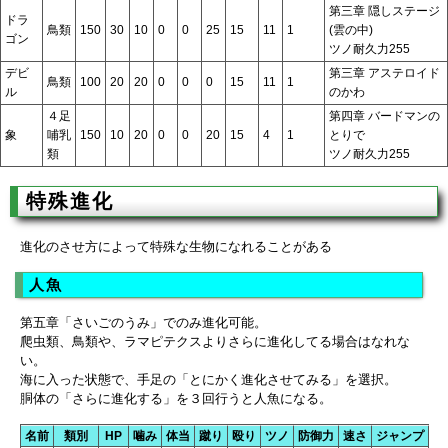
第三章 隠しステージ
ドラ
鳥類
150
30
10
0
0
25
15
11
1
(雲の中)
ゴン
ツノ耐久力255
デビ
第三章 アステロイド
鳥類
100
20
20
0
0
0
15
11
1
ル
のかわ
４足
第四章 バードマンの
象
哺乳
150
10
20
0
0
20
15
4
1
とりで
類
ツノ耐久力255
特殊進化
進化のさせ方によって特殊な生物になれることがある
人魚
第五章「さいごのうみ」でのみ進化可能。
爬虫類、鳥類や、ラマピテクスよりさらに進化してる場合はなれな
い。
海に入った状態で、手足の「とにかく進化させてみる」を選択。
胴体の「さらに進化する」を３回行うと人魚になる。
名前
類別
HP
噛み
体当
蹴り
殴り
ツノ
防御力
速さ
ジャンプ