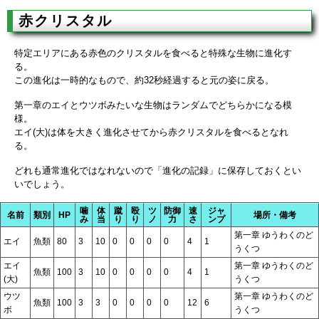
赤クリスタル
特定エリアにある赤色のクリスタルを食べると特殊な生物に進化す
る。
この進化は一時的なもので、約32秒経過すると元の姿に戻る。
第一章のエイとウツボみたいな生物はランダムでどちらかになる模
様。
エイ(大)は体を大きく進化させてから赤クリスタルを食べるとなれ
る。
どれも通常進化ではなれないので「進化の記録」に保存しておくとい
いでしょう。
噛
体
蹴
殴
ツ
防御
速
ジャ
名前
類別
HP
場所・備考
み
当
り
り
ノ
力
さ
ンプ
第一章 ゆうわくのど
エイ
魚類
80
3
10
0
0
0
0
4
1
うくつ
エイ
第一章 ゆうわくのど
魚類
100
3
10
0
0
0
0
4
1
(大)
うくつ
ウツ
第一章 ゆうわくのど
魚類
100
3
3
0
0
0
0
12
6
ボ
うくつ