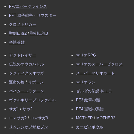
FF7エバークライシス
FFT 獅子戦争・リマスター
クロノトリガー
聖剣伝説2
/
聖剣伝説3
半熟英雄
アクトレイザー
マリオRPG
伝説のオウガバトル
マリオのスーパーピクロス
タクティクスオウガ
スーパーマリオカート
運命の輪
/
リボーン
マリオラン
バハムートラグーン
ゼルダの伝説 神トラ
ヴァルキリープロファイル
FE3 紋章の謎
サガ1
/
サガ2
FE4 聖戦の系譜
ロマサガ2
/
ロマサガ3
MOTHER
/
MOTHER2
リベンジオブザセブン
カービィボウル