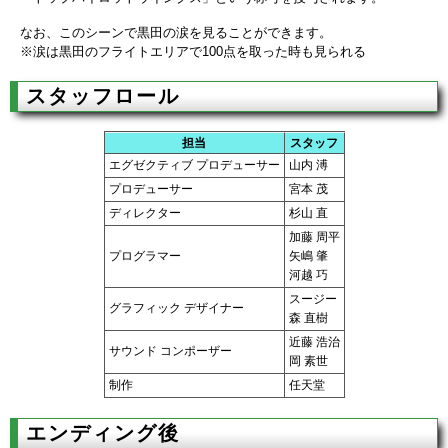
なお、このシーンで黒田の涙を見ることができます。
※涙は黒田のフライトエリアで100点を取った時も見られる
スタッフロール
担当
スタッフ
エグゼクティブ プロデューサー
山内 溥
プロデューサー
宮本 茂
ディレクター
杉山 直
加藤 周平
プログラマー
矢嶋 肇
河越 巧
スージー
グラフィック デザイナー
森 直樹
近藤 浩治
サウンド コンポーザー
岡 素世
制作
任天堂
エンディング後