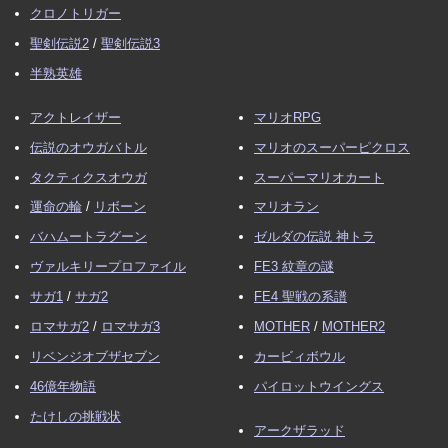
クロノトリガー
聖剣伝説2
/
聖剣伝説3
半熟英雄
アクトレイザー
マリオRPG
伝説のオウガバトル
マリオのスーパーピクロス
タクティクスオウガ
スーパーマリオカート
運命の輪
/
リボーン
マリオラン
バハムートラグーン
ゼルダの伝説 神トラ
ヴァルキリープロファイル
FE3 紋章の謎
サガ1
/
サガ2
FE4 聖戦の系譜
ロマサガ2
/
ロマサガ3
MOTHER
/
MOTHER2
リベンジオブザセブン
カービィボウル
46億年物語
パイロットウイングス
たけしの挑戦状
アークザラッド