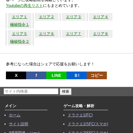
Youtubeの再生リスト
にもまとめています。
エリア１
エリア２
エリア３
エリア４
極秘指令１
エリア５
エリア６
エリア７
エリア８
極秘指令２
参考になった場合はシェアで応援をお願いします！
X
ｆ
LINE
Ｂ!
コピー
メイン
ゲーム攻略・解析
ホーム
ドラクエ1(FC)
サイト説明
ドラクエ1(SFC/スマホ)
WEB関連・ツール
ドラクエ2(SFC/スマホ)