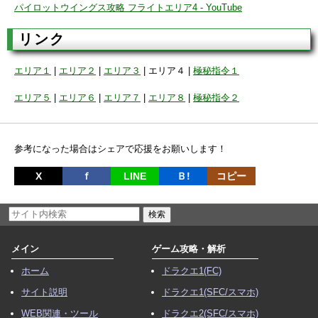
パイロットウイングス攻略 フライトエリア4 - YouTube
リンク
エリア１
|
エリア２
|
エリア３
| エリア４ |
極秘指令１
エリア５
|
エリア６
|
エリア７
|
エリア８
|
極秘指令２
参考になった場合はシェアで応援をお願いします！
X
ｆ
LINE
Ｂ!
コピー
メイン
ゲーム攻略・解析
ホーム
ドラクエ1(FC)
サイト説明
ドラクエ1(SFC/スマホ)
WEB関連・ツール
ドラクエ2(SFC/スマホ)