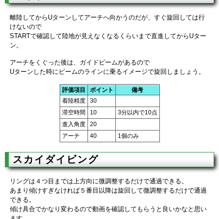
離陸してからUターンしてアーチへ向かうのだが、すぐ旋回しては行
けないので
STARTで確認して陸地が見えなくなるくらいまで直進してからUター
ン。
アーチをくぐった後は、ガイドビームがあるので
Uターンした時にビームのラインに乗るイメージで旋回しましょう。
評価項目
ポイント
備考
着陸精度
30
滞空時間
10
3分以内で10点
進入角度
20
アーチ
40
1個のみ
スカイダイビング
リングは４つ目までは上方向に微調整するだけで通過できる。
あまり傾けすぎなければ５番目以降は旋回して微調整するだけで通過
できる。
傾け具合でかなり変わるので動画を確認してもらうと良いかなと思い
ます。