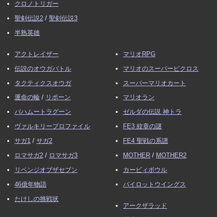
クロノトリガー
聖剣伝説2
/
聖剣伝説3
半熟英雄
アクトレイザー
マリオRPG
伝説のオウガバトル
マリオのスーパーピクロス
タクティクスオウガ
スーパーマリオカート
運命の輪
/
リボーン
マリオラン
バハムートラグーン
ゼルダの伝説 神トラ
ヴァルキリープロファイル
FE3 紋章の謎
サガ1
/
サガ2
FE4 聖戦の系譜
ロマサガ2
/
ロマサガ3
MOTHER
/
MOTHER2
リベンジオブザセブン
カービィボウル
46億年物語
パイロットウイングス
たけしの挑戦状
アークザラッド