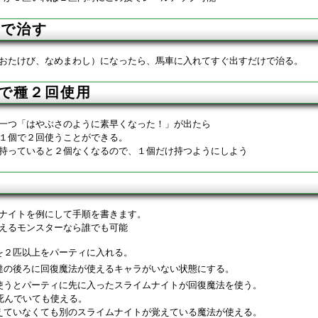
車で治す
おたけび、なめまわし）になったら、馬車に入れてすぐ出すだけで治る。
)で種２回使用
一つ「はやぶさのように素早くなった！」が出たら
１個で２回使うことができる。
持っていると２個なくなるので、１個だけ持つようにしよう
ナイトを例にして手順を書きます。
えるモンスターなら誰でも可能
を２匹以上をパーティに入れる。
達の後ろに回復魔法が使えるキャラがいない状態にする。
使うとパーティに先に入ったスライムナイトが回復魔法を使う。
死んでいても使える。
えていなくても別のスライムナイトが覚えている魔法が使える。