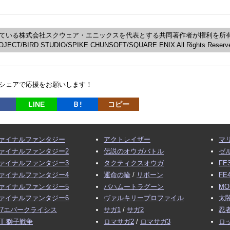
ている株式会社スクウェア・エニックスを代表とする共同著作者が権利を所
JECT/BIRD STUDIO/SPIKE CHUNSOFT/SQUARE ENIX All Rights Reserv
シェアで応援をお願いします！
LINE
Ｂ!
コピー
ァイナルファンタジー
アクトレイザー
マ
ァイナルファンタジー2
伝説のオウガバトル
ゼ
ァイナルファンタジー3
タクティクスオウガ
FE
ァイナルファンタジー4
運命の輪
/
リボーン
FE
ァイナルファンタジー5
バハムートラグーン
MO
ァイナルファンタジー6
ヴァルキリープロファイル
太閤
F7エバークライシス
サガ1
/
サガ2
忍
FT 獅子戦争
ロマサガ2
/
ロマサガ3
ロ