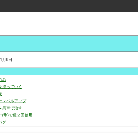
年1月9日
のみ
を持っていく
技
ーレベルアップ
を馬車で治す
テ(隼)で種２回使用
バグ