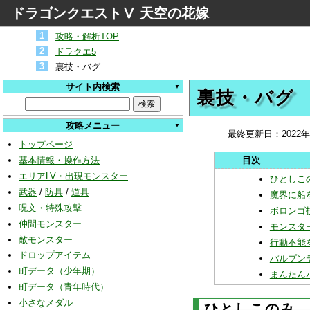
ドラゴンクエストⅤ 天空の花嫁
攻略・解析TOP
ドラクエ5
裏技・バグ
サイト内検索
裏技・バグ
攻略メニュー
最終更新日：
2022
トップページ
基本情報・操作方法
エリアLV・出現モンスター
ひとしこ
武器
/
防具
/
道具
魔界に船
呪文・特殊攻撃
ボロンゴ
仲間モンスター
モンスタ
敵モンスター
行動不能
ドロップアイテム
パルプン
町データ（少年期）
まんたん
町データ（青年時代）
小さなメダル
ひとしこのみ