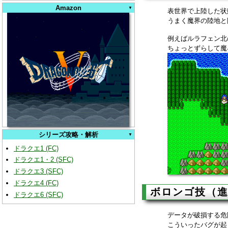
Amazon
表世界で上陸した状
うまく魔界の陸地と
例えばルラフェン北
ちょっとずらして魔
シリーズ攻略・解析
ドラクエ1 (FC)
ドラクエ1・2 (SFC)
ドラクエ3 (SFC)
ドラクエ4 (FC)
ボロンゴ技（
ドラクエ6 (SFC)
データが破損する危
こういったバグが起