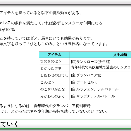
アイテムを持っていると以下の特殊効果がある。
エリアLv-7 の条件を満たしていれば必ずモンスターが仲間になる
が100%
ムを持っていてはダメ、馬車にいても効果があります。
頭文字を取って「ひとしこのみ」という裏技名になっています。
アイテム
入手場所
ひのきのぼう
[店]サンタローズ(少年期)
青年時代でも妖精城で過去のサンタロ
とがったホネ
しあわせのぼうし
[宝]グランバニア城
こんぼう
[店]ポートセルミ
のこぎりがたな
[店]ルラフェン、テルパドール
みかわしのふく
[店]サラボナ、テルパドール
るようになるのは、青年時代のグランバニア初到着時
ぼう、とがったホネを少年期から持ち越していないといけない。
っていく