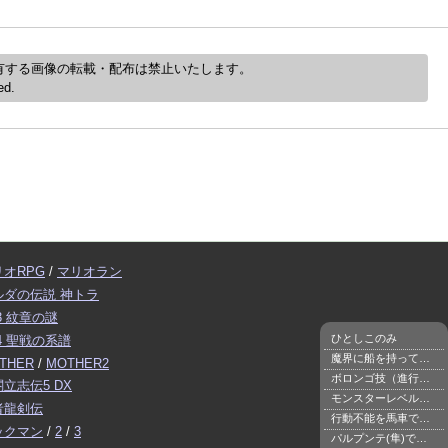
有する画像の転載・配布は禁止いたします。
ed.
リオRPG
/
マリオラン
ルダの伝説 神トラ
3 紋章の謎
ひとしこのみ
4 聖戦の系譜
魔界に船を持っていく
THER
/
MOTHER2
ボロンゴ技（進行不可注意）
立志伝5 DX
モンスターレベルアップ
者龍剣伝
行動不能を馬車で治す
ックマン
/
2
/
3
パルプンテ(隼)で種２回使用