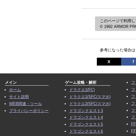
このページで利用し
© 1992 ARMOR PRO
参考になった場合は
X
ｆ
メイン
ゲーム攻略・解析
フ
フ
ホーム
ドラクエ1(FC)
フ
サイト説明
ドラクエ1(SFC/スマホ)
フ
WEB関連・ツール
ドラクエ2(SFC/スマホ)
フ
プライバシーポリシー
ドラゴンクエスト3
フ
ドラゴンクエスト4
F
ドラゴンクエスト5
F
ドラゴンクエスト6