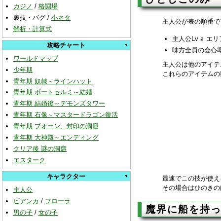
カジノ
/
格闘場
裏技・バグ
/
小ネタ
主人公が表の順番で
解析・計算式
主人公Lv ≧ 
攻略チャート
味方全員の会心率
ワールドマップ
主人公は他のアイテ
少年期
これらのアイテムの
青年期 奴隷～ラインハット
青年期 ポートセルミ～結婚
青年期 結婚後～デモンズタワー
青年期 石像～マスタードラゴン復活
青年期 ブオーン、封印の洞窟
青年期 大神殿～エンディング
クリア後 謎の洞窟
エスターク
キャラクター
最速でこの技が使え
その場合はひのきの
主人公
ビアンカ
/
フローラ
魔界に船を持
男の子
/
女の子