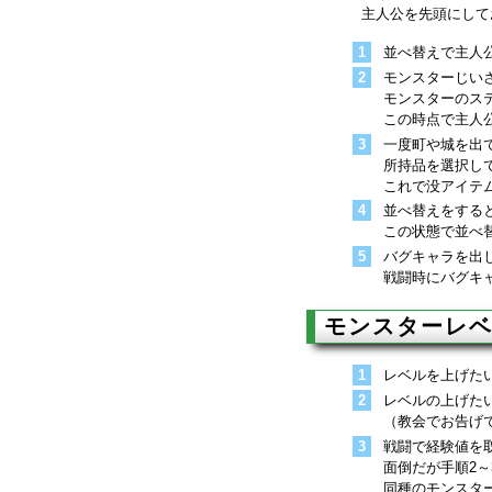
主人公を先頭にして
並べ替えで主人
モンスターじい
モンスターのス
この時点で主人
一度町や城を出
所持品を選択し
これで没アイテ
並べ替えをする
この状態で並べ
バグキャラを出
戦闘時にバグキャ
モンスターレ
レベルを上げた
レベルの上げた
（教会でお告げで
戦闘で経験値を
面倒だが手順2
同種のモンスタ