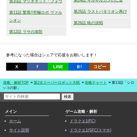
第24話 ギルギルガンの亡霊
第10話 マリオネット・フォウ
第25話 ラストバタリオン再び
第11話 驚異!!究極ロボ ヴァル
シオン
第26話 暁の決戦
第12話 ラサの攻防
参考になった場合はシェアで応援をお願いします！
X
ｆ
LINE
Ｂ!
コピー
攻略・解析TOP
第2次スーパーロボット大戦
攻略チャート
第13話「シロ
ッコの影」
メイン
ゲーム攻略・解析
ホーム
ドラクエ1(FC)
サイト説明
ドラクエ1(SFC/スマホ)