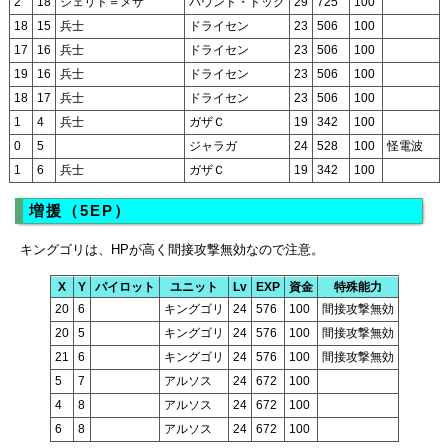
2
18
ジェリド＝メサ
バウンド・ドック
29
725
100
18
15
兵士
ドライセン
23
506
100
17
16
兵士
ドライセン
23
506
100
19
16
兵士
ドライセン
23
506
100
18
17
兵士
ドライセン
23
506
100
1
4
兵士
ガザＣ
19
342
100
0
5
ジャラガ
24
528
100
怪電波
1
6
兵士
ガザＣ
19
342
100
増援（5EP）
キングゴリは、HPが高く間接攻撃無効なので注意。
X
Y
パイロット
ユニット
Lv
EXP
資金
特殊能力
20
6
キングゴリ
24
576
100
間接攻撃無効
20
5
キングゴリ
24
576
100
間接攻撃無効
21
6
キングゴリ
24
576
100
間接攻撃無効
5
7
アルソス
24
672
100
4
8
アルソス
24
672
100
6
8
アルソス
24
672
100