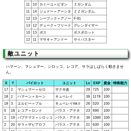
11
10
カミーユ＝ビダン
Ｚガンダム
11
14
ジュドー＝アーシタ
ＺＺガンダム
12
13
シーブック＝アノー
F-91
13
12
デューク＝フリード
グレンダイザー
10
13
ボス
ボスボロット
12
11
マサキ＝アンドー
サイバスター
敵ユニット
ハマーン、マシュマー、シロッコ、レコア、サラはしばらく動きませ
ん。
X
Y
パイロット
ユニット
Lv
EXP
資金
特殊能力
17
2
マシュマー＝セロ
ザクⅢ改
29
725
100
18
2
ハマーン＝カーン
キュベレイ
38
1178
100
18
3
エルピー＝プル
キュベレイmkⅡ
26
520
100
0
18
レコア＝ロンド
パラス・アテネ
23
690
100
1
19
パプテマス＝シロッコ
パラス・アテネ
36
1080
100
2
20
サラ＝ザビアロフ
パラス・アテネ
21
630
100