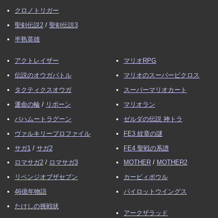
クロノトリガー
聖剣伝説2
/
聖剣伝説3
半熟英雄
アクトレイザー
マリオRPG
伝説のオウガバトル
マリオのスーパーピクロス
タクティクスオウガ
スーパーマリオカート
運命の輪
/
リボーン
マリオラン
バハムートラグーン
ゼルダの伝説 神トラ
ヴァルキリープロファイル
FE3 紋章の謎
サガ1
/
サガ2
FE4 聖戦の系譜
ロマサガ2
/
ロマサガ3
MOTHER
/
MOTHER2
リベンジオブザセブン
カービィボウル
46億年物語
パイロットウイングス
たけしの挑戦状
アークザラッド