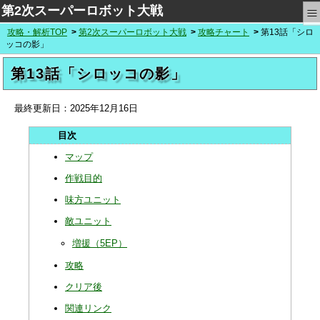
≡
第2次スーパーロボット大戦
攻略・解析TOP
第2次スーパーロボット大戦
攻略チャート
第13話「シロ
ッコの影」
第13話「シロッコの影」
最終更新日：
2025年12月16日
マップ
作戦目的
味方ユニット
敵ユニット
増援（5EP）
攻略
クリア後
関連リンク