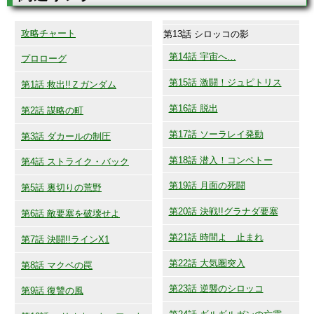
攻略チャート
第13話 シロッコの影
第14話 宇宙へ…
プロローグ
第15話 激闘！ジュピトリス
第1話 救出!!Ｚガンダム
第16話 脱出
第2話 謀略の町
第17話 ソーラレイ発動
第3話 ダカールの制圧
第18話 潜入！コンペトー
第4話 ストライク・バック
第19話 月面の死闘
第5話 裏切りの荒野
第20話 決戦!!グラナダ要塞
第6話 敵要塞を破壊せよ
第21話 時間よ 止まれ
第7話 決闘!!ラインX1
第22話 大気圏突入
第8話 マクベの罠
第23話 逆襲のシロッコ
第9話 復讐の風