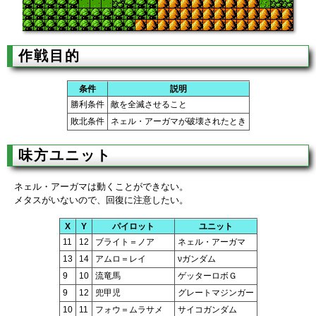
作戦目的
条件
説明
勝利条件
敵を全滅させること
敗北条件
ネェル・アーガマが破壊されたとき
味方ユニット
ネェル・アーガマは動くことができない。
メタスがいないので、回復に注意したい。
X
Y
パイロット
ユニット
11
12
ブライト＝ノア
ネェル・アーガマ
13
14
アムロ＝レイ
νガンダム
9
10
流竜馬
ゲッターロボＧ
9
12
兜甲児
グレートマジンガー
10
11
フォウ＝ムラサメ
サイコガンダム