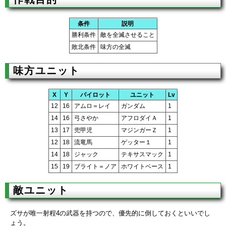
条件
説明
勝利条件
敵を全滅させること
敗北条件
味方の全滅
味方ユニット
X
Y
パイロット
ユニット
Lv
12
16
アムロ＝レイ
ガンダム
1
14
16
弓さやか
アフロダイＡ
1
13
17
兜甲児
マジンガーＺ
1
12
18
流竜馬
ゲッター１
1
14
18
ジャック
テキサスマック
1
15
19
ブライト＝ノア
ホワイトベース
1
敵ユニット
ズサが唯一射程4の武器を持つので、優先的に倒しておくといいでし
ょう。