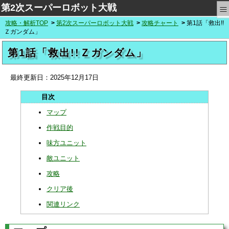
≡
第2次スーパーロボット大戦
攻略・解析TOP
第2次スーパーロボット大戦
攻略チャート
第1話「救出!!
Ｚガンダム」
第1話「救出!!Ｚガンダム」
最終更新日：
2025年12月17日
マップ
作戦目的
味方ユニット
敵ユニット
攻略
クリア後
関連リンク