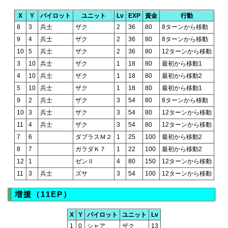
X
Y
パイロット
ユニット
Lv
EXP
資金
行動
8
3
兵士
ザク
2
36
80
8ターンから移動
9
4
兵士
ザク
2
36
80
8ターンから移動
10
5
兵士
ザク
2
36
80
12ターンから移動
3
10
兵士
ザク
1
18
80
最初から移動1
4
10
兵士
ザク
1
18
80
最初から移動2
5
10
兵士
ザク
1
18
80
最初から移動1
9
2
兵士
ザク
3
54
80
8ターンから移動
10
3
兵士
ザク
3
54
80
12ターンから移動
11
4
兵士
ザク
3
54
80
12ターンから移動
7
6
ダブラスＭ２
1
25
100
最初から移動2
8
7
ガラダＫ７
1
22
100
最初から移動2
12
1
ゼンⅡ
4
80
150
12ターンから移動
11
3
兵士
ズサ
3
54
100
12ターンから移動
増援（11EP）
X
Y
パイロット
ユニット
Lv
1
0
シャア
ザク
13