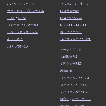
バハムートラグーン
ゼルダの伝説 神トラ
ヴァルキリープロファイル
FE3 紋章の謎
サガ1
/
サガ2
FE4 聖戦の系譜
ロマサガ2
/
ロマサガ3
MOTHER
/
MOTHER2
リベンジオブザセブン
カービィボウル
46億年物語
パイロットウイングス
たけしの挑戦状
アークザラッド
大航海時代2
太閤立志伝5 DX
忍者龍剣伝
ロックマン
/
2
/
3
/
4
ロックマンX
/
2
/
3
スパロボ
/
2次
/
4次
悟空伝
/
超サイヤ伝説