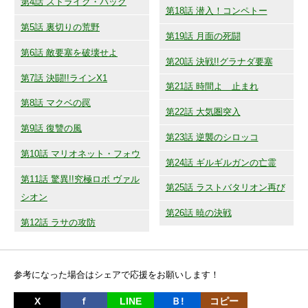
第4話 ストライク・バック
第18話 潜入！コンペトー
第5話 裏切りの荒野
第19話 月面の死闘
第6話 敵要塞を破壊せよ
第20話 決戦!!グラナダ要塞
第7話 決闘!!ラインX1
第21話 時間よ 止まれ
第8話 マクベの罠
第22話 大気圏突入
第9話 復讐の風
第23話 逆襲のシロッコ
第10話 マリオネット・フォウ
第24話 ギルギルガンの亡霊
第11話 驚異!!究極ロボ ヴァル
第25話 ラストバタリオン再び
シオン
第26話 暁の決戦
第12話 ラサの攻防
参考になった場合はシェアで応援をお願いします！
X
ｆ
LINE
Ｂ!
コピー