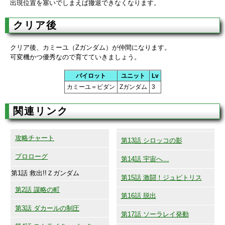
出現位置を塞いでしまえば撤退できなくなります。
クリア後
クリア後、カミーユ（Ζガンダム）が仲間になります。
可変機かつ優秀なので育てていきましょう。
パイロット
ユニット
Lv
カミーユ＝ビダン
Ζガンダム
3
関連リンク
攻略チャート
第13話 シロッコの影
プロローグ
第14話 宇宙へ…
第1話 救出!!Ｚガンダム
第15話 激闘！ジュピトリス
第2話 謀略の町
第16話 脱出
第3話 ダカールの制圧
第17話 ソーラレイ発動