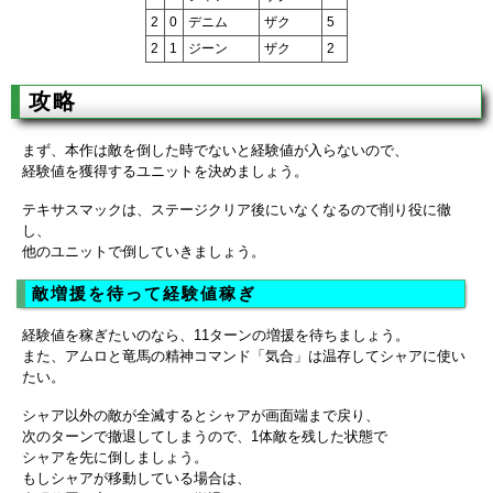
2
0
デニム
ザク
5
2
1
ジーン
ザク
2
攻略
まず、本作は敵を倒した時でないと経験値が入らないので、
経験値を獲得するユニットを決めましょう。
テキサスマックは、ステージクリア後にいなくなるので削り役に徹
し、
他のユニットで倒していきましょう。
敵増援を待って経験値稼ぎ
経験値を稼ぎたいのなら、11ターンの増援を待ちましょう。
また、アムロと竜馬の精神コマンド「気合」は温存してシャアに使い
たい。
シャア以外の敵が全滅するとシャアが画面端まで戻り、
次のターンで撤退してしまうので、1体敵を残した状態で
シャアを先に倒しましょう。
もしシャアが移動している場合は、