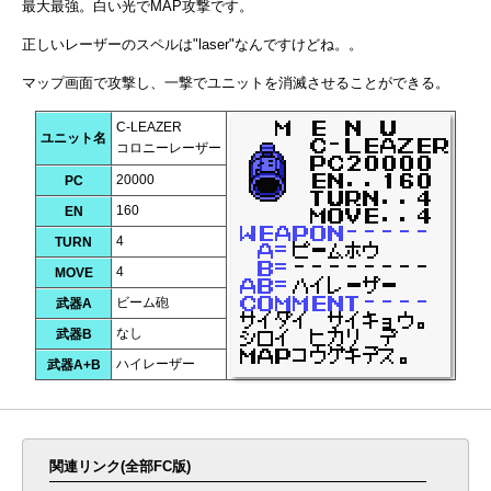
最大最強。白い光でMAP攻撃です。
正しいレーザーのスペルは"laser"なんですけどね。。
マップ画面で攻撃し、一撃でユニットを消滅させることができる。
C-LEAZER
ユニット名
コロニーレーザー
20000
PC
160
EN
4
TURN
4
MOVE
ビーム砲
武器A
なし
武器B
ハイレーザー
武器A+B
関連リンク(全部FC版)