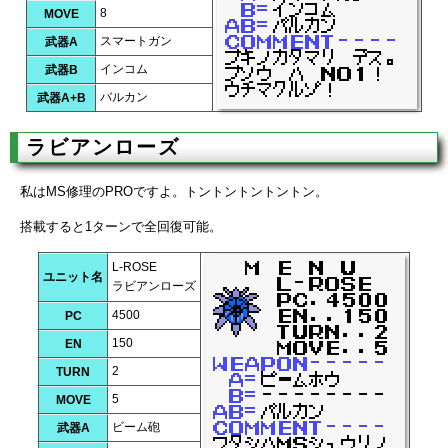
8
MOVE
スマートガン
武器A
インコム
武器B
バルカン
武器A+B
ラビアンローズ
私はMS修理のPROですよ。トントントントントン。
搭載すると1ターンで全回復可能。
L-ROSE
ユニット名
ラビアンローズ
4500
PC
150
EN
2
TURN
5
MOVE
ビーム砲
武器A