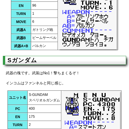
96
EN
1
TURN
6
MOVE
ガトリング砲
武器A
ビームサーベル
武器B
バルカン
武器A+B
Sガンダム
武器の塊です。武装はNo1！撃ちまくるぞ！
インコムはファンネルと同じ感じ。
S-GUNDAM
ユニット名
スペリオルガンダム
400
PC
175
EN
2
TURN