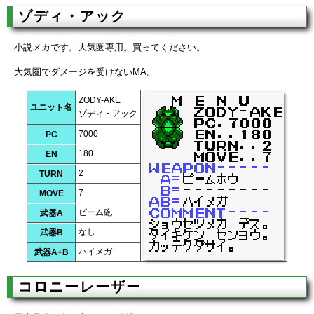
ゾディ・アック
小説メカです。大気圏専用。買ってください。
大気圏でダメージを受けないMA。
ZODY-AKE
ユニット名
ゾディ・アック
7000
PC
180
EN
2
TURN
7
MOVE
ビーム砲
武器A
なし
武器B
ハイメガ
武器A+B
コロニーレーザー