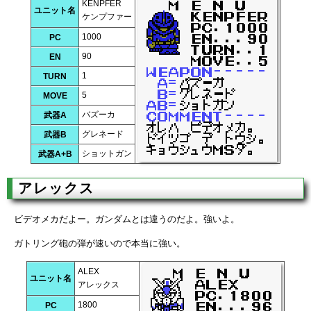
KENPFER
ユニット名
ケンプファー
1000
PC
90
EN
1
TURN
5
MOVE
バズーカ
武器A
グレネード
武器B
ショットガン
武器A+B
アレックス
ビデオメカだよー。ガンダムとは違うのだよ。強いよ。
ガトリング砲の弾が速いので本当に強い。
ALEX
ユニット名
アレックス
1800
PC