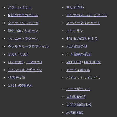
アクトレイザー
マリオRPG
伝説のオウガバトル
マリオのスーパーピクロス
タクティクスオウガ
スーパーマリオカート
運命の輪
/
リボーン
マリオラン
バハムートラグーン
ゼルダの伝説 神トラ
ヴァルキリープロファイル
FE3 紋章の謎
サガ1
/
サガ2
FE4 聖戦の系譜
ロマサガ2
/
ロマサガ3
MOTHER
/
MOTHER2
リベンジオブザセブン
カービィボウル
46億年物語
パイロットウイングス
たけしの挑戦状
アークザラッド
大航海時代2
太閤立志伝5 DX
忍者龍剣伝