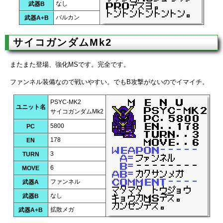
なし
武器B
バルカン
武器A+B
サイコガンダムMk2
またまた登場、強化MSです。完全です。
ファンネル装備なので戦いやすい。でもB攻撃がないのでイマイチ。
PSYC-MK2
ユニット名
サイコガンダムMk2
5800
PC
178
EN
3
TURN
6
MOVE
ファンネル
武器A
なし
武器B
拡散メガ
武器A+B