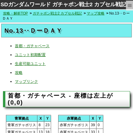
≡
SDガンダムワールド ガチャポン戦士2 カプセル戦記
攻略・解析TOP
ガチャポン戦士2 カプセル戦記
マップ攻略
No.13‥Ｄー
ＤＡＹ
No.13‥ＤーＤＡＹ
首都・ガチャベース
ユニット初期配置
生産可能ユニット
攻略
マップリンク
首都・ガチャベース - 座標は左上が
(0,0)
青軍拠点
X
Y
赤軍拠点
X
Y
青軍ガチャポリス
8
23
赤軍ガチャポリス
39
0
青軍ガチャベース
13
18
赤軍ガチャベース
33
1