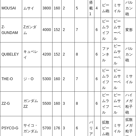
搭
バル
ビー
ミサ
MOUSAI
ムサイ
3800
160
2
5
載
4
カン
ム砲
イル
1
砲
ビー
ビー
Z-
Zガンダ
ムラ
ムサ
4000
152
2
7
6
変形
GUNDAM
ム
イフ
ーベ
ル
ル
ビー
ファ
バル
キュベレ
ムサ
QUBELEY
4200
152
2
8
6
ンネ
カン
イ
ーベ
ル
砲
ル
ビー
ビー
ムラ
ムサ
ミサ
THE-O
ジ・O
5300
160
2
7
6
イフ
ーベ
イル
ル
ル
ビー
ビー
ハイ
ガンダム
ムラ
ムサ
メガ
ZZ-G
5500
160
3
8
6
ZZ
イフ
ーベ
粒子
ル
ル
砲
拡散
バ
拡散
サイコ・
ミサ
メガ
PSYCO-G
5700
176
3
6
リ
4
ビー
ガンダム
イル
粒子
ア
ム砲