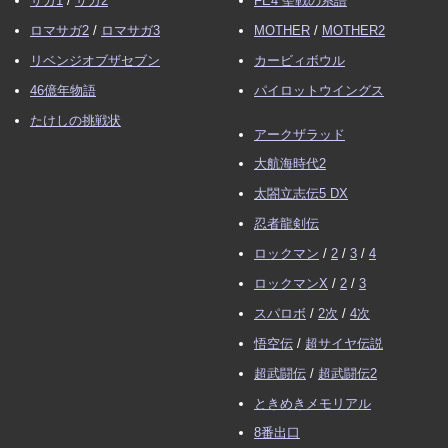
サガ1
/
サガ2
FE4 聖戦の系譜
ロマサガ2
/
ロマサガ3
MOTHER
/
MOTHER2
リベンジオブザセブン
カービィボウル
46億年物語
パイロットウイングス
たけしの挑戦状
アークザラッド
大航海時代2
太閤立志伝5 DX
忍者龍剣伝
ロックマン
/
2
/
3
/
4
ロックマンX
/
2
/
3
スパロボ
/
2次
/
4次
悟空伝
/
超サイヤ伝説
超武闘伝
/
超武闘伝2
ときめきメモリアル
8番出口