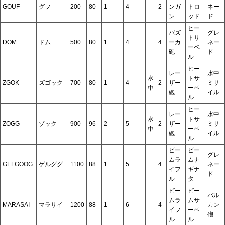
GOUF
グフ
200
80
1
4
2
ンガ
トロ
ネー
ン
ッド
ド
ヒー
バズ
グレ
トサ
DOM
ドム
500
80
1
4
4
ーカ
ネー
ーベ
砲
ド
ル
ヒー
レー
水中
水
トサ
ZGOK
ズゴック
700
80
1
4
2
ザー
ミサ
中
ーベ
砲
イル
ル
ヒー
レー
水中
水
トサ
ZOGG
ゾック
900
96
2
5
2
ザー
ミサ
中
ーベ
砲
イル
ル
ビー
ビー
グレ
ムラ
ムナ
GELGOOG
ゲルググ
1100
88
1
5
4
ネー
イフ
ギナ
ド
ル
タ
ビー
ビー
バル
ムラ
ムサ
MARASAI
マラサイ
1200
88
1
6
4
カン
イフ
ーベ
砲
ル
ル