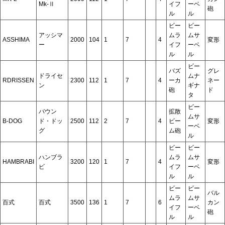
Mk-Ⅱ
イフ
ーベ
砲
ル
ル
ビー
ビー
アッシマ
ムラ
ムサ
ASSHIMA
2000
104
1
7
4
変形
ー
イフ
ーベ
ル
ル
ビー
バズ
グレ
ドライセ
ムナ
RDRISSEN
2300
112
1
7
4
ーカ
ネー
ン
ギナ
砲
ド
タ
ビー
バウン
拡散
ムサ
B-DOG
ド・ドッ
2500
112
2
7
4
ビー
変形
ーベ
グ
ム砲
ル
ビー
ビー
ハンブラ
ムラ
ムサ
HAMBRABI
3200
120
1
7
4
変形
ビ
イフ
ーベ
ル
ル
ビー
ビー
バル
ムラ
ムサ
百式
百式
3500
136
1
7
6
カン
イフ
ーベ
砲
ル
ル