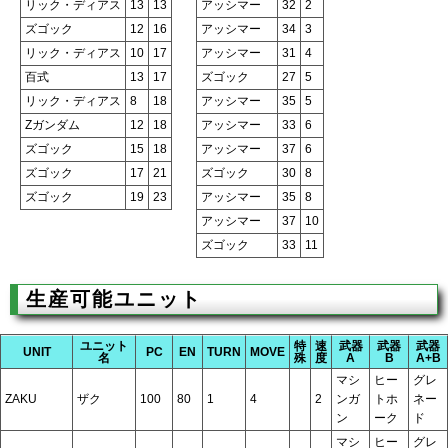
リック・ディアス
13
13
アッシマー
32
2
ズゴック
12
16
アッシマー
34
3
リック・ディアス
10
17
アッシマー
31
4
百式
13
17
ズゴック
27
5
リック・ディアス
8
18
アッシマー
35
5
Zガンダム
12
18
アッシマー
33
6
ズゴック
15
18
アッシマー
37
6
ズゴック
17
21
ズゴック
30
8
ズゴック
19
23
アッシマー
35
8
アッシマー
37
10
ズゴック
33
11
生産可能ユニット
ユニット
特
速
武器
武器
武器
UNIT
PC
EN
TURN
MOVE
名
殊
度
A
B
A+B
マシ
ヒー
グレ
ZAKU
ザク
100
80
1
4
2
ンガ
トホ
ネー
ン
ーク
ド
マシ
ヒー
グレ