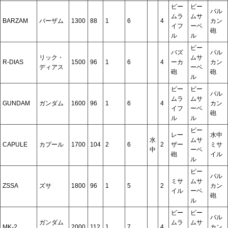
ビー
ビー
バル
ムラ
ムサ
BARZAM
バーザム
1300
88
1
6
4
カン
イフ
ーベ
砲
ル
ル
ビー
バズ
バル
リック・
ムサ
R-DIAS
1500
96
1
6
4
ーカ
カン
ディアス
ーベ
砲
砲
ル
ビー
ビー
バル
ムラ
ムサ
GUNDAM
ガンダム
1600
96
1
6
4
カン
イフ
ーベ
砲
ル
ル
ビー
レー
水中
水
ムサ
CAPULE
カプール
1700
104
2
6
2
ザー
ミサ
中
ーベ
砲
イル
ル
ビー
バル
ミサ
ムサ
ZSSA
ズサ
1800
96
1
5
2
カン
イル
ーベ
砲
ル
ビー
ビー
バル
ガンダム
ムラ
ムサ
MK-2
2000
112
1
7
4
カン