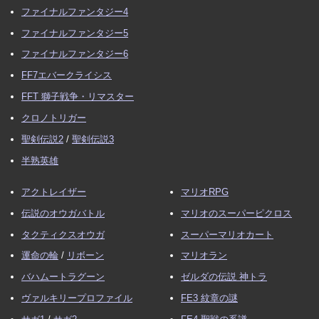
ファイナルファンタジー4
ファイナルファンタジー5
ファイナルファンタジー6
FF7エバークライシス
FFT 獅子戦争・リマスター
クロノトリガー
聖剣伝説2
/
聖剣伝説3
半熟英雄
アクトレイザー
マリオRPG
伝説のオウガバトル
マリオのスーパーピクロス
タクティクスオウガ
スーパーマリオカート
運命の輪
/
リボーン
マリオラン
バハムートラグーン
ゼルダの伝説 神トラ
ヴァルキリープロファイル
FE3 紋章の謎