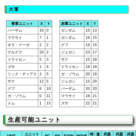
大軍
青軍ユニット
X
Y
赤軍ユニット
X
Y
バーザム
16
0
ガンダム
15
13
マラサイ
7
1
ガンダム
16
15
ギラ・ドーガ
2
2
グフ
19
15
ゲルググ
20
2
ジェガン
23
17
ドライセン
5
3
ザク
15
18
ズサ
1
4
ドライセン
18
18
リック・ディアス
3
5
ガ・ゾウム
20
18
ザク
12
5
ジェガン
15
20
グフ
6
10
バーザム
20
20
ガ・ゾウム
0
11
マラサイ
18
21
ドム
1
15
ズサ
22
21
生産可能ユニット
ユニット
特
速
武器
武器
武器
UNIT
PC
EN
TURN
MOVE