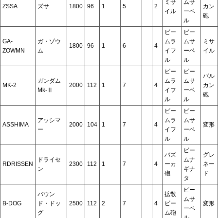
ミサ
ムサ
ZSSA
ズサ
1800
96
1
5
2
カン
イル
ーベ
砲
ル
ビー
ビー
GA-
ガ・ゾウ
ムラ
ムサ
ミサ
1800
96
1
6
4
ZOWMN
ム
イフ
ーベ
イル
ル
ル
ビー
ビー
バル
ガンダム
ムラ
ムサ
MK-2
2000
112
1
7
4
カン
Mk-Ⅱ
イフ
ーベ
砲
ル
ル
ビー
ビー
アッシマ
ムラ
ムサ
ASSHIMA
2000
104
1
7
4
変形
ー
イフ
ーベ
ル
ル
ビー
バズ
グレ
ドライセ
ムナ
RDRISSEN
2300
112
1
7
4
ーカ
ネー
ン
ギナ
砲
ド
タ
ビー
バウン
拡散
ムサ
B-DOG
ド・ドッ
2500
112
2
7
4
ビー
変形
ーベ
グ
ム砲
ル