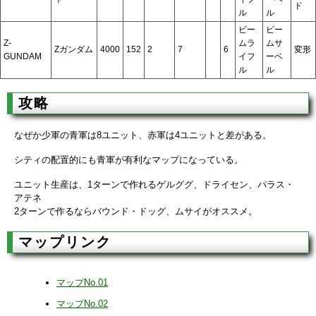
ド
ル
ル
ビー
ビー
Z-
ムラ
ムサ
Zガンダム
4000
152
2
7
6
変形
GUNDAM
イフ
ーベ
ル
ル
攻略
なぜか少軍の青軍は8ユニット、赤軍は4ユニットと差がある。
シティの配置的にも青軍が有利なマップになっている。
ユニット生産は、1ターンで作れるゲルググ、ドライセン、パラス・
アテネ
2ターンで作るならバウンド・ドッグ、ムサイがオススメ。
マップリンク
マップNo.01
マップNo.02