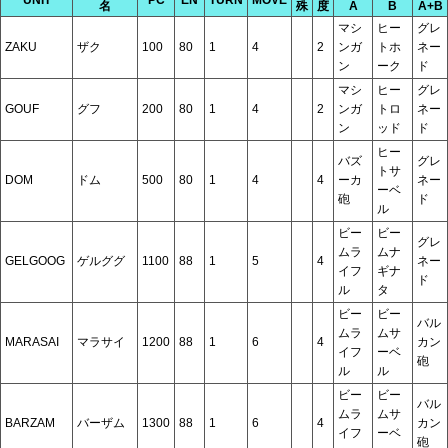
名
殊
度
A
B
A+B
マシ
ヒー
グレ
ZAKU
ザク
100
80
1
4
2
ンガ
トホ
ネー
ン
ーク
ド
マシ
ヒー
グレ
GOUF
グフ
200
80
1
4
2
ンガ
トロ
ネー
ン
ッド
ド
ヒー
バズ
グレ
トサ
DOM
ドム
500
80
1
4
4
ーカ
ネー
ーベ
砲
ド
ル
ビー
ビー
グレ
ムラ
ムナ
GELGOOG
ゲルググ
1100
88
1
5
4
ネー
イフ
ギナ
ド
ル
タ
ビー
ビー
バル
ムラ
ムサ
MARASAI
マラサイ
1200
88
1
6
4
カン
イフ
ーベ
砲
ル
ル
ビー
ビー
バル
ムラ
ムサ
BARZAM
バーザム
1300
88
1
6
4
カン
イフ
ーベ
砲