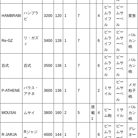
ビー
ビー
ハンブラ
ムラ
ムサ
HAMBRABI
3200
120
1
7
4
変形
ビ
イフ
ーベ
ル
ル
ビー
ビー
バル
リ・ガズ
ムラ
ムサ
Re-GZ
3400
128
1
7
6
カン
ィ
イフ
ーベ
砲
ル
ル
ビー
ビー
バル
ムラ
ムサ
百式
百式
3500
136
1
7
6
カン
イフ
ーベ
砲
ル
ル
ビー
メガ
パラス・
ミサ
ムサ
P-ATHENE
3600
136
1
7
2
粒子
アテネ
イル
ーベ
砲
ル
搭
バル
ビー
ミサ
MOUSAI
ムサイ
3800
160
2
5
載
4
カン
ム砲
イル
1
砲
ビー
ビー
グレ
Rジャジ
ムラ
ムサ
R-JARJA
4000
144
1
7
6
ネー
ャ
イフ
ーベ