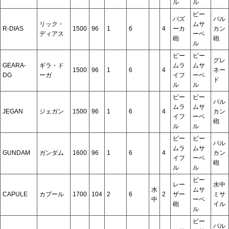
ル
ル
ビー
バズ
バル
リック・
ムサ
R-DIAS
1500
96
1
6
4
ーカ
カン
ディアス
ーベ
砲
砲
ル
ビー
ビー
グレ
GEARA-
ギラ・ド
ムラ
ムサ
1500
96
1
6
4
ネー
DG
ーガ
イフ
ーベ
ド
ル
ル
ビー
ビー
バル
ムラ
ムサ
JEGAN
ジェガン
1500
96
1
6
4
カン
イフ
ーベ
砲
ル
ル
ビー
ビー
バル
ムラ
ムサ
GUNDAM
ガンダム
1600
96
1
6
4
カン
イフ
ーベ
砲
ル
ル
ビー
レー
水中
水
ムサ
CAPULE
カプール
1700
104
2
6
2
ザー
ミサ
中
ーベ
砲
イル
ル
ビー
バル