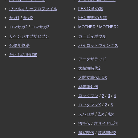
ヴァルキリープロファイル
FE3 紋章の謎
サガ1
/
サガ2
FE4 聖戦の系譜
ロマサガ2
/
ロマサガ3
MOTHER
/
MOTHER2
リベンジオブザセブン
カービィボウル
46億年物語
パイロットウイングス
たけしの挑戦状
アークザラッド
大航海時代2
太閤立志伝5 DX
忍者龍剣伝
ロックマン
/
2
/
3
/
4
ロックマンX
/
2
/
3
スパロボ
/
2次
/
4次
悟空伝
/
超サイヤ伝説
超武闘伝
/
超武闘伝2