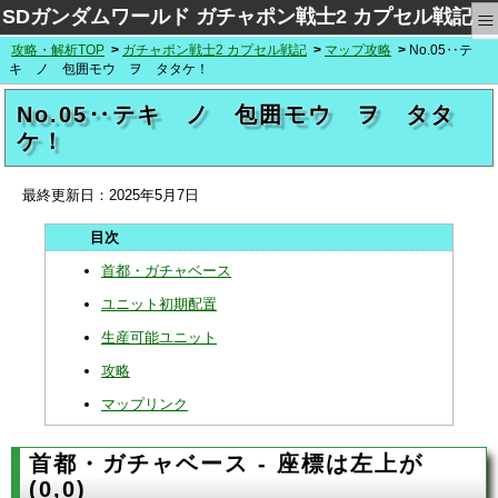
≡
SDガンダムワールド ガチャポン戦士2 カプセル戦記
攻略・解析TOP
ガチャポン戦士2 カプセル戦記
マップ攻略
No.05‥テ
キ ノ 包囲モウ ヲ タタケ！
No.05‥テキ ノ 包囲モウ ヲ タタ
ケ！
最終更新日：
2025年5月7日
首都・ガチャベース
ユニット初期配置
生産可能ユニット
攻略
マップリンク
首都・ガチャベース - 座標は左上が
(0,0)