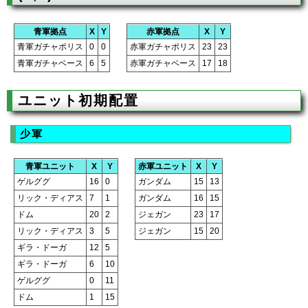
青軍拠点
X
Y
赤軍拠点
X
Y
青軍ガチャポリス
0
0
赤軍ガチャポリス
23
23
青軍ガチャベース
6
5
赤軍ガチャベース
17
18
ユニット初期配置
少軍
青軍ユニット
X
Y
赤軍ユニット
X
Y
ゲルググ
16
0
ガンダム
15
13
リック・ディアス
7
1
ガンダム
16
15
ドム
20
2
ジェガン
23
17
リック・ディアス
3
5
ジェガン
15
20
ギラ・ドーガ
12
5
ギラ・ドーガ
6
10
ゲルググ
0
11
ドム
1
15