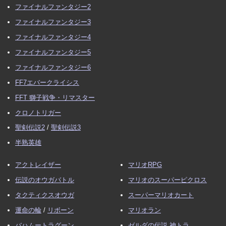
ファイナルファンタジー2
ファイナルファンタジー3
ファイナルファンタジー4
ファイナルファンタジー5
ファイナルファンタジー6
FF7エバークライシス
FFT 獅子戦争・リマスター
クロノトリガー
聖剣伝説2
/
聖剣伝説3
半熟英雄
アクトレイザー
マリオRPG
伝説のオウガバトル
マリオのスーパーピクロス
タクティクスオウガ
スーパーマリオカート
運命の輪
/
リボーン
マリオラン
バハムートラグーン
ゼルダの伝説 神トラ