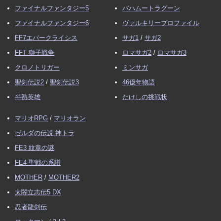
ファイナルファンタジー5
バハムートラグーン
ファイナルファンタジー6
ヴァルキリープロファイル
FF7エバークライシス
サガ1
/
サガ2
FFT 獅子戦争
ロマサガ2
/
ロマサガ3
クロノトリガー
ミンサガ
聖剣伝説2
/
聖剣伝説3
46億年物語
半熟英雄
たけしの挑戦状
マリオRPG
/
マリオラン
ゼルダの伝説 神トラ
FE3 紋章の謎
FE4 聖戦の系譜
MOTHER
/
MOTHER2
太閤立志伝5 DX
忍者龍剣伝