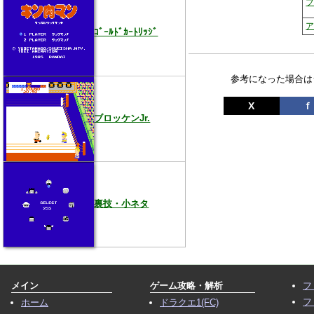
ブ
ｺﾞｰﾙﾄﾞｶｰﾄﾘｯｼﾞ
参考になった場合は
X
ｆ
ブロッケンJr.
裏技・小ネタ
メイン
ゲーム攻略・解析
フ
フ
ホーム
ドラクエ1(FC)