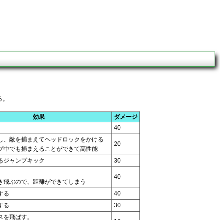
る。
効果
ダメージ
40
し、敵を捕まえてヘッドロックをかける
20
プ中でも捕まえることができて高性能
るジャンプキック
30
40
き飛ぶので、距離ができてしまう
する
40
する
30
スを飛ばす。