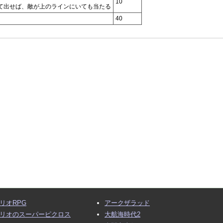
10
て出せば、敵が上のラインにいても当たる
40
リオRPG
アークザラッド
リオのスーパーピクロス
大航海時代2