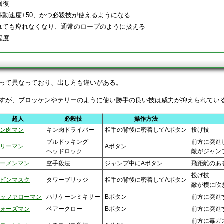
回復
移動速度+50、かつ必殺技が使えるようになる
れても痺れなくなり、通常のロープのように扱える
程度
って異なっており、出し方も違いがある。
すが、ブロッケンやテリーのように使い勝手の良い技は威力が抑えられてい
超人
必殺技
操作方法
キン肉マン
キン肉ドライバー
相手の背後に密着してAボタン
投げ技
ブルドッキング
前方に突進
テリーマン
Aボタン
ヘッドロック
敵がジャン
ラーメンマン
空手殺法
ジャンプ中にAボタン
飛距離のあ
投げ技
ロビンマスク
タワーブリッジ
相手の背後に密着してAボタン
敵が横に吹
バッファローマン
ハリケーンミキサー
Bボタン
前方に突進
ウォーズマン
ベアークロー
Bボタン
前方に突進
前方に毒ガ