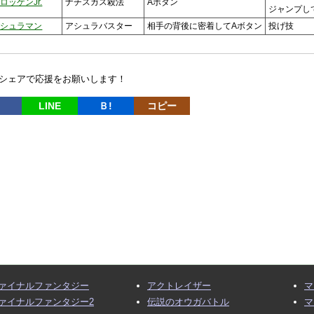
ロッケンJr.
ナチスガス殺法
Aボタン
ジャンプし
アシュラマン
アシュラバスター
相手の背後に密着してAボタン
投げ技
シェアで応援をお願いします！
LINE
Ｂ!
コピー
ァイナルファンタジー
アクトレイザー
マ
ァイナルファンタジー2
伝説のオウガバトル
マ