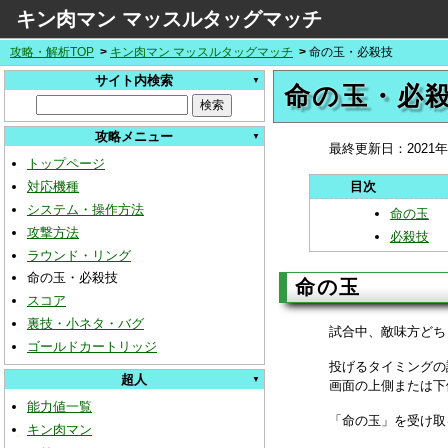
キン肉マン マッスルタッグマッチ
攻略・解析TOP
キン肉マン マッスルタッグマッチ
命の玉・必殺技
サイト内検索
命の玉・必
攻略メニュー
最終更新日：
2021
トップページ
対応機種
システム・操作方法
命の玉
攻撃方法
必殺技
ラウンド・リング
命の玉・必殺技
命の玉
スコア
裏技・小ネタ・バグ
試合中、敵味方どち
ゴールドカートリッジ
投げるタイミングの
超人
画面の上側または下
能力値一覧
「命の玉」を受け取
キン肉マン