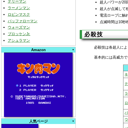
テリーマン
超人パワーが20
ラーメンマン
超人が点滅して
ロビンマスク
電流ロープに触
バッファローマン
点滅時間は10秒
ウォーズマン
必殺技
ブロッケンJr.
アシュラマン
必殺技は各超人によ
Amazon
基本的には高威力で
人気ページ