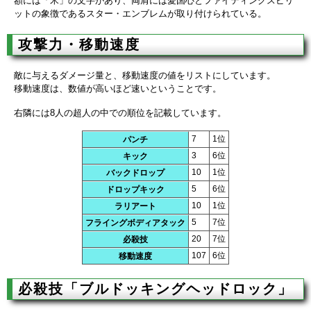
額には「米」の文字があり、両肩には愛国心とファイティングスピリ
ットの象徴であるスター・エンブレムが取り付けられている。
攻撃力・移動速度
敵に与えるダメージ量と、移動速度の値をリストにしています。
移動速度は、数値が高いほど速いということです。
右隣には8人の超人の中での順位を記載しています。
7
1位
パンチ
3
6位
キック
10
1位
バックドロップ
5
6位
ドロップキック
10
1位
ラリアート
5
7位
フライングボディアタック
20
7位
必殺技
107
6位
移動速度
必殺技「ブルドッキングヘッドロック」