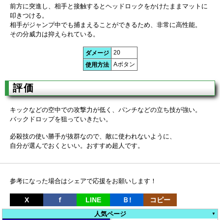
前方に突進し、相手と接触するとヘッドロックをかけたままマットに
叩きつける。
相手がジャンプ中でも捕まえることができるため、非常に高性能。
その分威力は抑えられている。
20
ダメージ
Aボタン
使用方法
評価
キックなどの空中での攻撃力が低く、パンチなどの立ち技が強い。
バックドロップを狙っていきたい。
必殺技の使い勝手が抜群なので、敵に使われないように、
自分が選んでおくといい。おすすめ超人です。
参考になった場合はシェアで応援をお願いします！
X
ｆ
LINE
Ｂ!
コピー
人気ページ