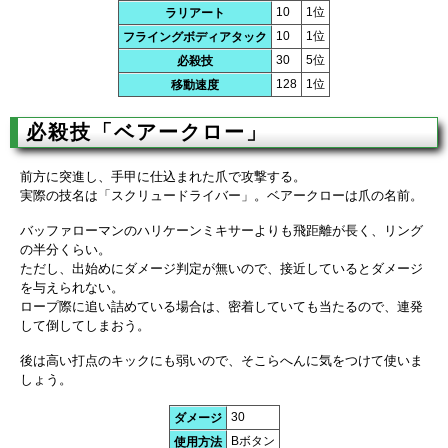
10
1位
ラリアート
10
1位
フライングボディアタック
30
5位
必殺技
128
1位
移動速度
必殺技「ベアークロー」
前方に突進し、手甲に仕込まれた爪で攻撃する。
実際の技名は「スクリュードライバー」。ベアークローは爪の名前。
バッファローマンのハリケーンミキサーよりも飛距離が長く、リング
の半分くらい。
ただし、出始めにダメージ判定が無いので、接近しているとダメージ
を与えられない。
ロープ際に追い詰めている場合は、密着していても当たるので、連発
して倒してしまおう。
後は高い打点のキックにも弱いので、そこらへんに気をつけて使いま
しょう。
30
ダメージ
Bボタン
使用方法