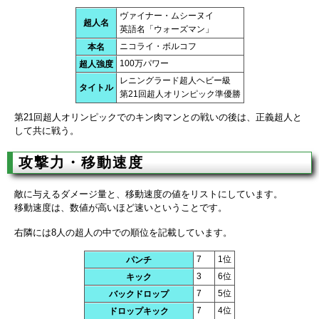
ヴァイナー・ムシーヌイ
超人名
英語名「ウォーズマン」
ニコライ・ボルコフ
本名
100万パワー
超人強度
レニングラード超人ヘビー級
タイトル
第21回超人オリンピック準優勝
第21回超人オリンピックでのキン肉マンとの戦いの後は、正義超人と
して共に戦う。
攻撃力・移動速度
敵に与えるダメージ量と、移動速度の値をリストにしています。
移動速度は、数値が高いほど速いということです。
右隣には8人の超人の中での順位を記載しています。
7
1位
パンチ
3
6位
キック
7
5位
バックドロップ
7
4位
ドロップキック