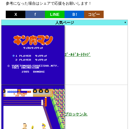
参考になった場合はシェアで応援をお願いします！
X
ｆ
LINE
Ｂ!
コピー
人気ページ
ｺﾞｰﾙﾄﾞｶｰﾄﾘｯｼﾞ
ブロッケンJr.