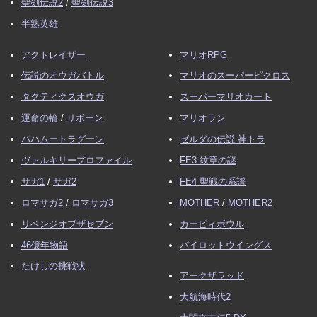
聖剣伝説2
/
聖剣伝説3
半熟英雄
アクトレイザー
マリオRPG
伝説のオウガバトル
マリオのスーパーピクロス
タクティクスオウガ
スーパーマリオカート
運命の輪
/
リボーン
マリオラン
バハムートラグーン
ゼルダの伝説 神トラ
ヴァルキリープロファイル
FE3 紋章の謎
サガ1
/
サガ2
FE4 聖戦の系譜
ロマサガ2
/
ロマサガ3
MOTHER
/
MOTHER2
リベンジオブザセブン
カービィボウル
46億年物語
パイロットウイングス
たけしの挑戦状
アークザラッド
大航海時代2