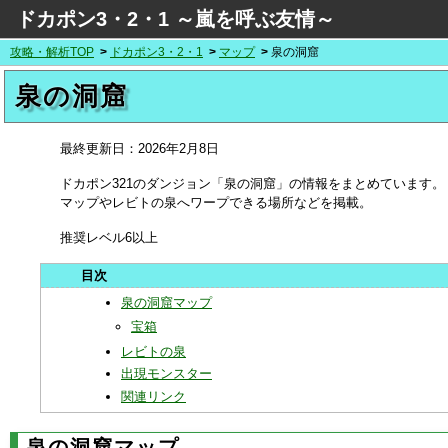
ドカポン3・2・1 ～嵐を呼ぶ友情～
攻略・解析TOP
ドカポン3・2・1
マップ
泉の洞窟
泉の洞窟
最終更新日：
2026年2月8日
ドカポン321のダンジョン「泉の洞窟」の情報をまとめています。
マップやレビトの泉へワープできる場所などを掲載。
推奨レベル6以上
泉の洞窟マップ
宝箱
レビトの泉
出現モンスター
関連リンク
泉の洞窟マップ