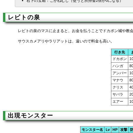
右下の宝箱：こがねむし（使うと所持金2倍か0になる）
レビトの泉
レビトの泉のマスに止まると、お金を払うことでドカポン城や教
サウスカメアリやラリアットは、遠いので料金も高い。
行き先
ドカポン
1
ハンガ
8
アンバー
1
マナウ
8
クリス
4
サバラ
2
エアー
1
出現モンスター
モンスター名
Lv
HP
攻撃