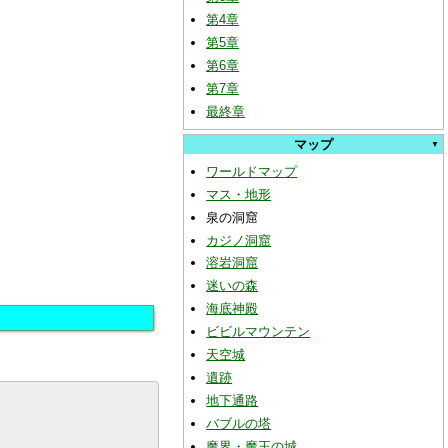
第4章
第5章
第6章
第7章
最終章
マップ
ワールドマップ
マス・地形
泉の洞窟
カジノ洞窟
溶岩洞窟
迷いの森
海底神殿
ビビルマウンテン
天空城
遺跡
地下通路
バブルの塔
魔界・魔王の城