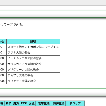
会にワープできる。
お金
説明
00
スタート地点のドカポン城にワープする
00
アジナ大陸の教会
000
ノースカメアリ大陸の教会
000
サウスカメアリ大陸の教会
000
グリグリーン大陸の教会
000
アカフリ大陸の教会
0000
ラリアット大陸の教会
防御
素早
魔力
EXP
お金
攻撃魔法
防御魔法
ドロップ