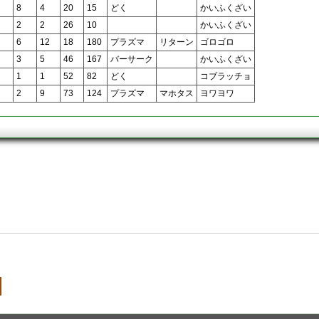
8
4
20
15
どく
かいふくざい
2
2
26
10
かいふくざい
6
12
18
180
プラズマ
リターン
ゴロゴロ
3
5
46
167
バーサーク
かいふくざい
1
1
52
82
どく
コブラッチョ
2
9
73
124
プラズマ
マホタス
ヨワヨワ