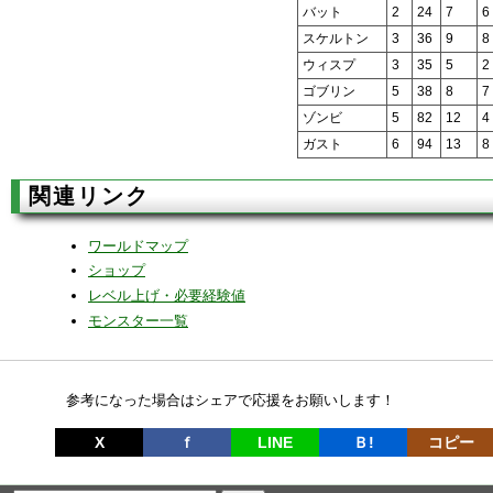
バット
2
24
7
6
スケルトン
3
36
9
8
ウィスプ
3
35
5
2
ゴブリン
5
38
8
7
ゾンビ
5
82
12
4
ガスト
6
94
13
8
関連リンク
ワールドマップ
ショップ
レベル上げ・必要経験値
モンスター一覧
参考になった場合はシェアで応援をお願いします！
X
ｆ
LINE
Ｂ!
コピー