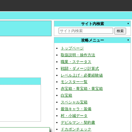
サイト内検索
攻略メニュー
トップページ
取扱説明・操作方法
職業・ステータス
戦闘・ダメージ計算式
レベル上げ・必要経験値
モンスター一覧
赤宝箱・青宝箱・黄宝箱
白宝箱
スペシャル宝箱
最強キャラ・装備
村・小城データ
デビルマン・契約書
ドカポンチェック