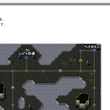
系。
ます。
。