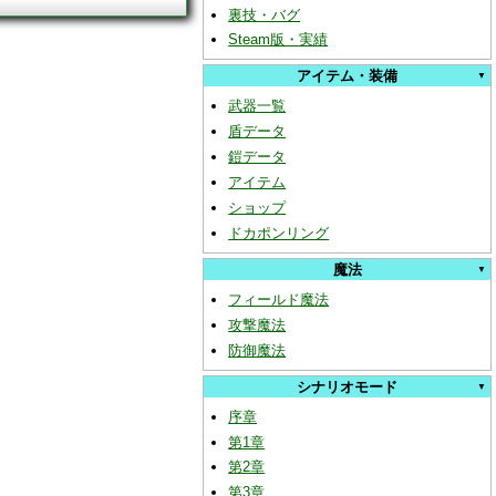
裏技・バグ
Steam版・実績
アイテム・装備
武器一覧
盾データ
鎧データ
アイテム
ショップ
ドカポンリング
魔法
フィールド魔法
攻撃魔法
防御魔法
シナリオモード
序章
第1章
第2章
第3章