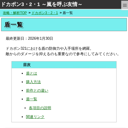
≡
ドカポン3・2・1 ～嵐を呼ぶ友情～
攻略・解析TOP
ドカポン3・2・1
盾一覧
盾一覧
最終更新日：
2026年1月30日
ドカポン321における盾の防御力や入手場所を網羅。
敵からのダメージを抑えるのも重要なので参考にしてみてください。
盾とは
購入方法
前作との違い
盾一覧
各項目の説明
関連リンク