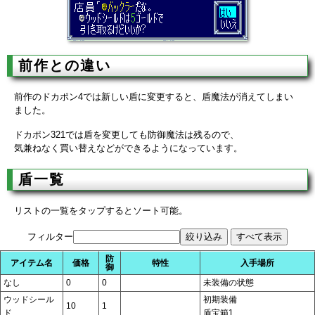
前作との違い
前作のドカポン4では新しい盾に変更すると、盾魔法が消えてしまい
ました。
ドカポン321では盾を変更しても防御魔法は残るので、
気兼ねなく買い替えなどができるようになっています。
盾一覧
リストの一覧をタップするとソート可能。
フィルター
防
アイテム名
価格
特性
入手場所
御
なし
0
0
未装備の状態
ウッドシール
初期装備
10
1
ド
盾宝箱1