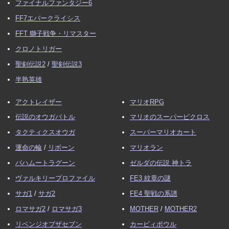
ファイナルファンタジー6
FF7エバークライシス
FFT 獅子戦争・リマスター
クロノトリガー
聖剣伝説2
/
聖剣伝説3
半熟英雄
アクトレイザー
マリオRPG
伝説のオウガバトル
マリオのスーパーピクロス
タクティクスオウガ
スーパーマリオカート
運命の輪
/
リボーン
マリオラン
バハムートラグーン
ゼルダの伝説 神トラ
ヴァルキリープロファイル
FE3 紋章の謎
サガ1
/
サガ2
FE4 聖戦の系譜
ロマサガ2
/
ロマサガ3
MOTHER
/
MOTHER2
リベンジオブザセブン
カービィボウル