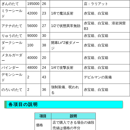
ぎんのたて
195000
26
店：ラリアット
ミラーシール
42000
23
1/8で魔法反射
赤宝箱、白宝箱
ド
赤宝箱、白宝箱、溶岩洞窟
アテナのたて
56000
27
1/2で状態異常無効
B3
りゅうのたて
90000
30
赤宝箱、白宝箱
ダークシール
開幕Lv*2被ダメー
100
38
赤宝箱、白宝箱
ド
ジ
メタルガーダ
40000
20
赤宝箱、白宝箱
ー
バインダー
48000
24
1/4で攻撃反射
赤宝箱、白宝箱
デモンシール
2
43
デビルマンの装備
ド
強制装備、呪われ
のろいのたて
2
36
赤宝箱、白宝箱
る
各項目の説明
項目
説明
店で購入できる場合の値段
価格
売値は価格の半分