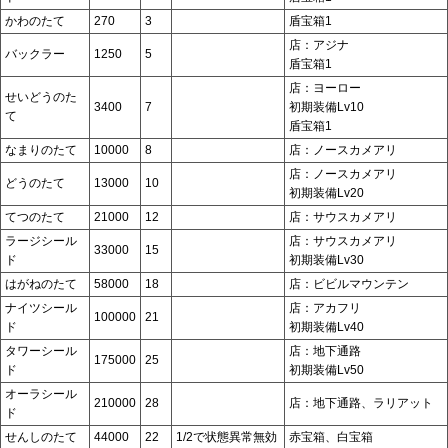
かわのたて
270
3
盾宝箱1
店：アジナ
バックラー
1250
5
盾宝箱1
店：ヨーロー
せいどうのた
3400
7
初期装備Lv10
て
盾宝箱1
なまりのたて
10000
8
店：ノースカメアリ
店：ノースカメアリ
どうのたて
13000
10
初期装備Lv20
てつのたて
21000
12
店：サウスカメアリ
ラージシール
店：サウスカメアリ
33000
15
ド
初期装備Lv30
はがねのたて
58000
18
店：ビビルマウンテン
ナイツシール
店：アカフリ
100000
21
ド
初期装備Lv40
タワーシール
店：地下通路
175000
25
ド
初期装備Lv50
オーラシール
210000
28
店：地下通路、ラリアット
ド
せんしのたて
44000
22
1/2で状態異常無効
赤宝箱、白宝箱