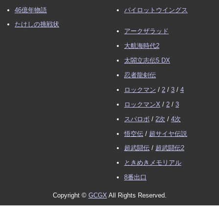
46億年物語
パイロットウイングス
たけしの挑戦状
アークザラッド
大航海時代2
太閤立志伝5 DX
忍者龍剣伝
ロックマン
/
2
/
3
/
4
ロックマンX
/
2
/
3
スパロボ
/
2次
/
4次
悟空伝
/
超サイヤ伝説
超武闘伝
/
超武闘伝2
ときめきメモリアル
8番出口
Copyright ©
GCGX
All Rights Reserved.