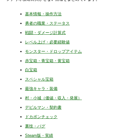
基本情報・操作方法
勇者の職業・ステータス
戦闘・ダメージ計算式
レベル上げ・必要経験値
モンスター・ドロップアイテム
赤宝箱・青宝箱・黄宝箱
白宝箱
スペシャル宝箱
最強キャラ・装備
村・小城（価値・収入・発展）
デビルマン・契約書
ドカポンチェック
裏技・バグ
Steam版・実績