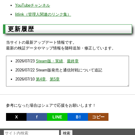
YouTubeチャンネル
litlink（管理人関連のリンク集）
更新履歴
当サイトの最新アップデート情報です。
最新の検証データやマップ情報を随時追加・修正しています。
2026/07/23
Steam版・実績
、
最終章
2026/07/22 Steam版発売と通信対戦について追記
2026/07/10
第4章
、
第5章
2026/07/02
第1章
、
第2章
、
第3章
、
村・小城
2026/06/24 全ページのサイドメニューを右に移動、下部に
サイト内検索を設置
参考になった場合はシェアで応援をお願いします！
2026/05/16 トップページの微修正
X
ｆ
LINE
Ｂ!
コピー
2026/04/02
マス・地形
2026/03/31
各章クリアによる善悪値の増減を追記