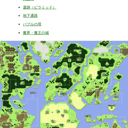
遺跡（ピラミッド）
地下通路
バブルの塔
魔界・魔王の城