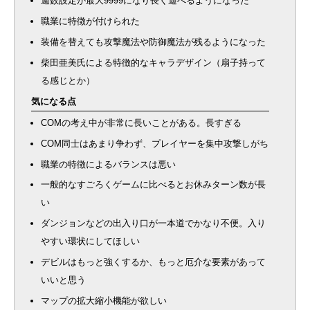
週数設定が最大9999になり長く遊べるようになった
職業に特徴が付けられた
装備を替えても攻撃魔法や防御魔法が残るようになった
柴田亜美氏による特徴的なキャラデザイン（扇子持って
る感じとか）
気になる点
COMの考え中が非常に長いことがある。長すぎる
COM同士はあまり争わず、プレイヤーを集中攻撃しがち
職業の特徴によるバランスは悪い
一般的なすごろくゲームに比べるとお休みターン数が長
い
ダンジョンなどの出入り口が一本道でかなり不便。入り
やすい環状にしてほしい
デビルはもっと強くするか、もっと厄介な要素があって
いいと思う
マップの拡大縮小機能が欲しい