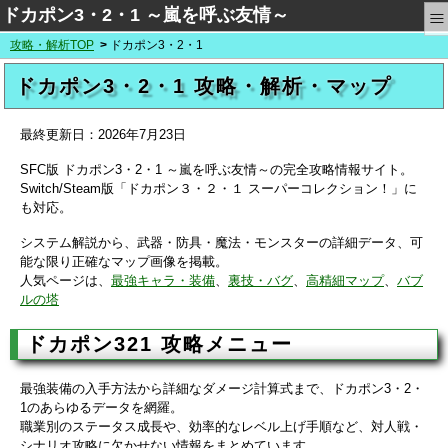
≡
ドカポン3・2・1 ～嵐を呼ぶ友情～
攻略・解析TOP
ドカポン3・2・1
ドカポン3・2・1 攻略・解析・マップ
最終更新日：
2026年7月23日
SFC版 ドカポン3・2・1 ～嵐を呼ぶ友情～の完全攻略情報サイト。
Switch/Steam版「ドカポン３・２・１ スーパーコレクション！」に
も対応。
システム解説から、武器・防具・魔法・モンスターの詳細データ、可
能な限り正確なマップ画像を掲載。
人気ページは、
最強キャラ・装備
、
裏技・バグ
、
高精細マップ
、
バブ
ルの塔
ドカポン321 攻略メニュー
最強装備の入手方法から詳細なダメージ計算式まで、ドカポン3・2・
1のあらゆるデータを網羅。
職業別のステータス成長や、効率的なレベル上げ手順など、対人戦・
シナリオ攻略に欠かせない情報をまとめています。