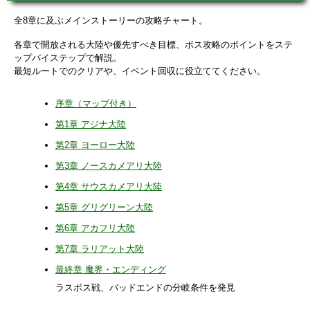
全8章に及ぶメインストーリーの攻略チャート。
各章で開放される大陸や優先すべき目標、ボス攻略のポイントをステ
ップバイステップで解説。
最短ルートでのクリアや、イベント回収に役立ててください。
序章（マップ付き）
第1章 アジナ大陸
第2章 ヨーロー大陸
第3章 ノースカメアリ大陸
第4章 サウスカメアリ大陸
第5章 グリグリーン大陸
第6章 アカフリ大陸
第7章 ラリアット大陸
最終章 魔界・エンディング
ラスボス戦、バッドエンドの分岐条件を発見