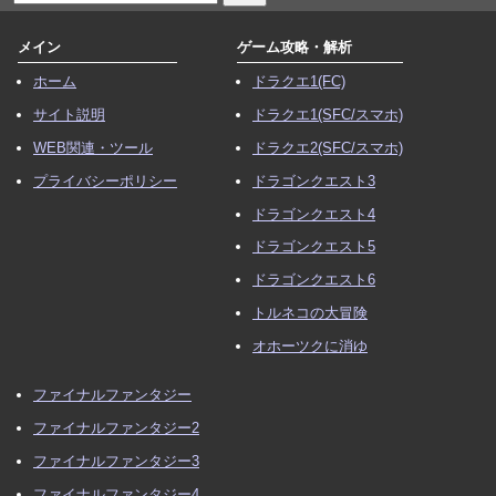
2026/03/27
ドカポンチェック
メイン
ゲーム攻略・解析
2026/03/17
最終章
、
裏技・バグ
ホーム
ドラクエ1(FC)
2026/03/15 トップページ
サイト説明
ドラクエ1(SFC/スマホ)
2026/03/08
善悪値の増減タイミングを追記
WEB関連・ツール
ドラクエ2(SFC/スマホ)
2026/03/04
エンディングの分岐条件
プライバシーポリシー
ドラゴンクエスト3
2026/03/03
勇者の職業・ステータス
ドラゴンクエスト4
2026/02/25
第6章 アカフリ大陸
ドラゴンクエスト5
2026/02/24
第7章 ラリアット大陸
ドラゴンクエスト6
2026/02/18
ドカポンチェック
、
基本情報・操作方法
トルネコの大冒険
2026/02/17
デビルマン・契約書
、
アイテム
、
最強キャラ・
オホーツクに消ゆ
装備
2026/02/16
村・小城
、
攻撃魔法
ファイナルファンタジー
2026/02/15
ドカポンリング
、
アイテム
ファイナルファンタジー2
2026/02/14
スペシャル宝箱
ファイナルファンタジー3
2026/02/13
魔界・魔王の城
、
ビビルマウンテン
、
アイテム
ファイナルファンタジー4