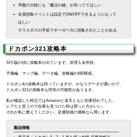
序盤の大陸にも「魔法の鍵」が売っててほしい
全員招集イベントは設定でON/OFFできるようになって
ほしい
※ラスボスの手前でギーガーJrに招集されたことがある
ドカポン321攻略本
SFC版の頃に攻略本が出ています。管理人未所持。
予備編、マップ編、データ編、攻略編の4部構成。
ドカポン4の攻略本は持っていますが、かなりデータが濃いので、
ドカポン321の攻略本も同等の可能性があります。
私が確認した時点ではAmazonと楽天ともに在庫切れでした。
レアだと思うので在庫を見つけた時は買った方がいい。
それか私に教えてください。定価前後の価格なら買います。
製品情報