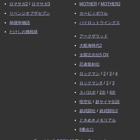
ロマサガ2
/
ロマサガ3
MOTHER
/
MOTHER2
グ
、
泉の洞窟
リベンジオブザセブン
カービィボウル
2026/01/28
戦闘・ダメージ計算式
、
裏技・バグ
、
レベル上
げ・必要経験値
46億年物語
パイロットウイングス
2026/01/27
アイテム
、
ショップ
たけしの挑戦状
アークザラッド
2026/01/25
武器一覧
、
盾
、
鎧
大航海時代2
2026/01/24 作成開始
太閤立志伝5 DX
忍者龍剣伝
ロックマン
/
2
/
3
/
4
ロックマンX
/
2
/
3
スパロボ
/
2次
/
4次
悟空伝
/
超サイヤ伝説
超武闘伝
/
超武闘伝2
ときめきメモリアル
8番出口