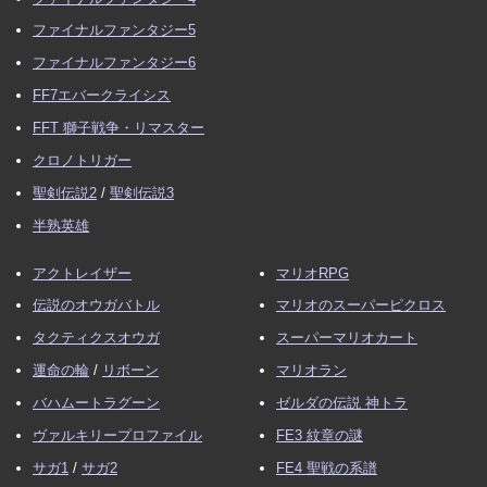
2026/02/12
最終章
ファイナルファンタジー5
2026/02/11
バブルの塔
ファイナルファンタジー6
2026/02/10
第7章
FF7エバークライシス
2026/02/09
地下通路
FFT 獅子戦争・リマスター
2026/02/08
第5章
、
天空城
、
第6章
、
遺跡（ピラミッド）
クロノトリガー
2026/02/07
第4章
、
白宝箱
、
ビビルマウンテン
聖剣伝説2
/
聖剣伝説3
2026/02/06
迷いの森
、
赤宝箱・青宝箱・黄宝箱
、
海底神殿
半熟英雄
2026/02/05
村（価値・収入・発展）
アクトレイザー
マリオRPG
2026/02/04
第3章
、
溶岩洞窟
伝説のオウガバトル
マリオのスーパーピクロス
2026/02/03
シナリオモード序章
、
第1章
、
第2章
タクティクスオウガ
スーパーマリオカート
2026/02/02
赤宝箱・青宝箱・黄宝箱
、
最強キャラ・装備
運命の輪
/
リボーン
マリオラン
2026/02/01
よくある質問
、
防御魔法
、
フィールド魔法
バハムートラグーン
ゼルダの伝説 神トラ
2026/01/31
カジノ洞窟
、
防御魔法
ヴァルキリープロファイル
FE3 紋章の謎
2026/01/30
攻撃魔法
、
モンスター・ドロップアイテム
サガ1
/
サガ2
FE4 聖戦の系譜
2026/01/29 Switch版発売！！、
ワールドマップ
、
裏技・バ