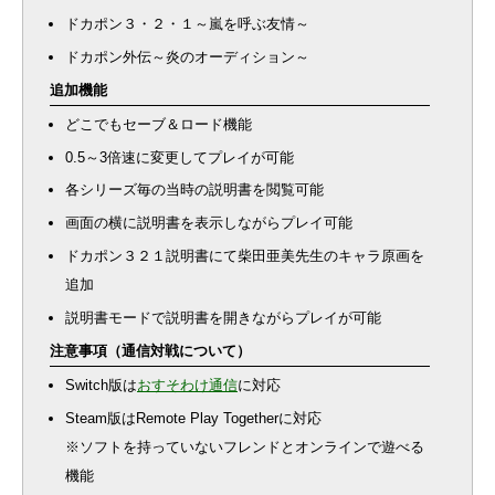
ドカポン３・２・１～嵐を呼ぶ友情～
ドカポン外伝～炎のオーディション～
追加機能
どこでもセーブ＆ロード機能
0.5～3倍速に変更してプレイが可能
各シリーズ毎の当時の説明書を閲覧可能
画面の横に説明書を表示しながらプレイ可能
ドカポン３２１説明書にて柴田亜美先生のキャラ原画を
追加
説明書モードで説明書を開きながらプレイが可能
注意事項（通信対戦について）
Switch版は
おすそわけ通信
に対応
Steam版はRemote Play Togetherに対応
※ソフトを持っていないフレンドとオンラインで遊べる
機能