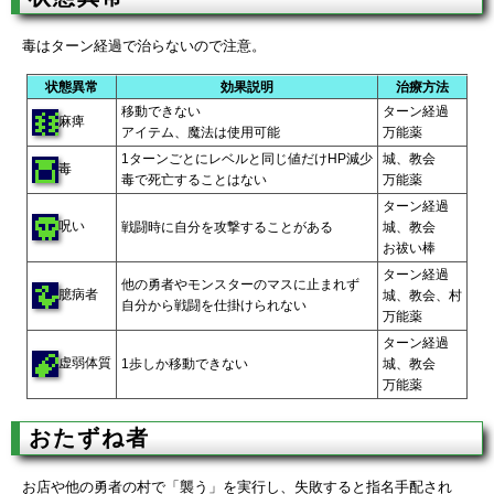
毒はターン経過で治らないので注意。
状態異常
効果説明
治療方法
移動できない
ターン経過
麻痺
アイテム、魔法は使用可能
万能薬
1ターンごとにレベルと同じ値だけHP減少
城、教会
毒
毒で死亡することはない
万能薬
ターン経過
呪い
戦闘時に自分を攻撃することがある
城、教会
お祓い棒
ターン経過
他の勇者やモンスターのマスに止まれず
臆病者
城、教会、村
自分から戦闘を仕掛けられない
万能薬
ターン経過
虚弱体質
1歩しか移動できない
城、教会
万能薬
おたずね者
お店や他の勇者の村で「襲う」を実行し、失敗すると指名手配され