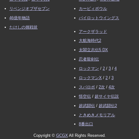
リベンジオブザセブン
カービィボウル
46億年物語
パイロットウイングス
たけしの挑戦状
アークザラッド
大航海時代2
太閤立志伝5 DX
忍者龍剣伝
ロックマン
/
2
/
3
/
4
ロックマンX
/
2
/
3
スパロボ
/
2次
/
4次
悟空伝
/
超サイヤ伝説
超武闘伝
/
超武闘伝2
ときめきメモリアル
8番出口
Copyright ©
GCGX
All Rights Reserved.