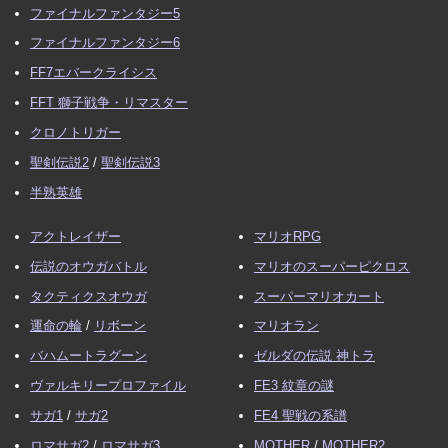
ファイナルファンタジー5
ファイナルファンタジー6
FF7エバークライシス
FFT 獅子戦争・リマスター
クロノトリガー
聖剣伝説2
/
聖剣伝説3
半熟英雄
アクトレイザー
マリオRPG
伝説のオウガバトル
マリオのスーパーピクロス
タクティクスオウガ
スーパーマリオカート
運命の輪
/
リボーン
マリオラン
バハムートラグーン
ゼルダの伝説 神トラ
ヴァルキリープロファイル
FE3 紋章の謎
サガ1
/
サガ2
FE4 聖戦の系譜
ロマサガ2
/
ロマサガ3
MOTHER
/
MOTHER2