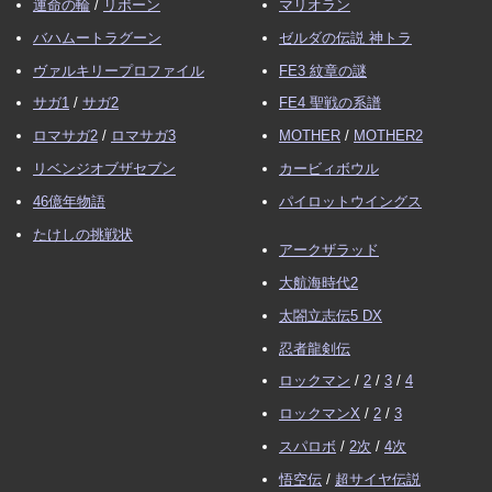
運命の輪
/
リボーン
マリオラン
バハムートラグーン
ゼルダの伝説 神トラ
ヴァルキリープロファイル
FE3 紋章の謎
サガ1
/
サガ2
FE4 聖戦の系譜
ロマサガ2
/
ロマサガ3
MOTHER
/
MOTHER2
リベンジオブザセブン
カービィボウル
46億年物語
パイロットウイングス
たけしの挑戦状
アークザラッド
大航海時代2
太閤立志伝5 DX
忍者龍剣伝
ロックマン
/
2
/
3
/
4
ロックマンX
/
2
/
3
スパロボ
/
2次
/
4次
悟空伝
/
超サイヤ伝説