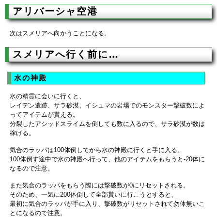
アリバーシャ空港
次はスメリアへ向かうことになる。
スメリアへ行く前に…
水の神殿
水の精霊に会いに行くと、
レイデン遺跡、サラ砂漠、イシュマの岩場でのモンスター撃破数によ
ってアイテムが貰える。
分裂したアシッドスライムを倒しても数に入るので、サラ砂漠が数は
稼げる。
気合のラッパは100体倒してから水の神殿に行くと手に入る。
100体倒す途中で水の神殿へ行って、他のアイテムをもらうと-20体に
なるので注意。
また気合のラッパをもらう際には撃破数が0にリセットされる。
そのため、一気に200体倒して全部貰いに行こうとすると、
最初に気合のラッパが手に入り、撃破数がリセットされて勿体無いこ
とになるので注意。