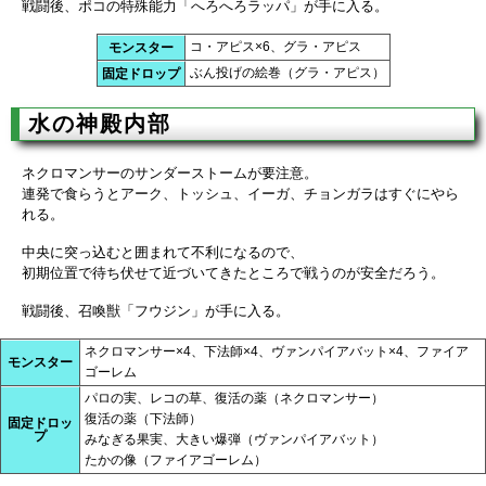
戦闘後、ポコの特殊能力「へろへろラッパ」が手に入る。
コ・アピス×6、グラ・アピス
モンスター
ぶん投げの絵巻（グラ・アピス）
固定ドロップ
水の神殿内部
ネクロマンサーのサンダーストームが要注意。
連発で食らうとアーク、トッシュ、イーガ、チョンガラはすぐにやら
れる。
中央に突っ込むと囲まれて不利になるので、
初期位置で待ち伏せて近づいてきたところで戦うのが安全だろう。
戦闘後、召喚獣「フウジン」が手に入る。
ネクロマンサー×4、下法師×4、ヴァンパイアバット×4、ファイア
モンスター
ゴーレム
パロの実、レコの草、復活の薬（ネクロマンサー）
復活の薬（下法師）
固定ドロッ
プ
みなぎる果実、大きい爆弾（ヴァンパイアバット）
たかの像（ファイアゴーレム）