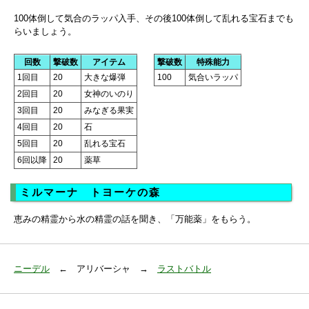
100体倒して気合のラッパ入手、その後100体倒して乱れる宝石までも
らいましょう。
回数
撃破数
アイテム
撃破数
特殊能力
1回目
20
大きな爆弾
100
気合いラッパ
2回目
20
女神のいのり
3回目
20
みなぎる果実
4回目
20
石
5回目
20
乱れる宝石
6回以降
20
薬草
ミルマーナ トヨーケの森
恵みの精霊から水の精霊の話を聞き、「万能薬」をもらう。
ニーデル
← アリバーシャ →
ラストバトル