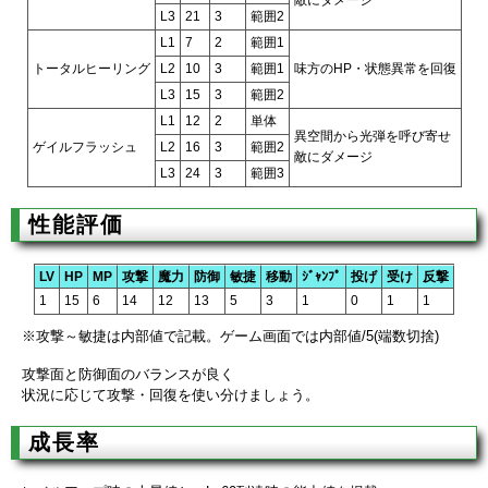
L3
21
3
範囲2
L1
7
2
範囲1
トータルヒーリング
L2
10
3
範囲1
味方のHP・状態異常を回復
L3
15
3
範囲2
L1
12
2
単体
異空間から光弾を呼び寄せ
ゲイルフラッシュ
L2
16
3
範囲2
敵にダメージ
L3
24
3
範囲3
性能評価
LV
HP
MP
攻撃
魔力
防御
敏捷
移動
ｼﾞｬﾝﾌﾟ
投げ
受け
反撃
1
15
6
14
12
13
5
3
1
0
1
1
※攻撃～敏捷は内部値で記載。ゲーム画面では内部値/5(端数切捨)
攻撃面と防御面のバランスが良く
状況に応じて攻撃・回復を使い分けましょう。
成長率