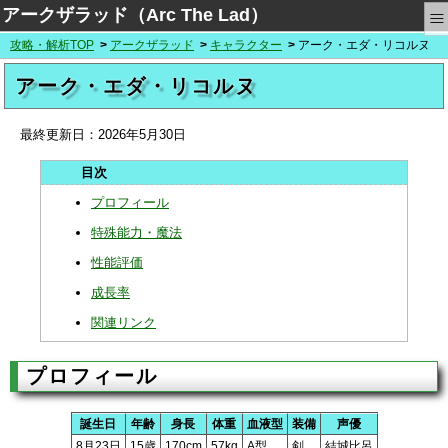
≡
アークザラッド（Arc The Lad）
攻略・解析TOP
アークザラッド
キャラクター
アーク・エダ・リコルヌ
アーク・エダ・リコルヌ
最終更新日：
2026年5月30日
プロフィール
特殊能力・魔法
性能評価
成長率
関連リンク
プロフィール
誕生日
年齢
身長
体重
血液型
装備
声優
8月23日
15歳
170cm
57kg
A型
剣
結城比呂