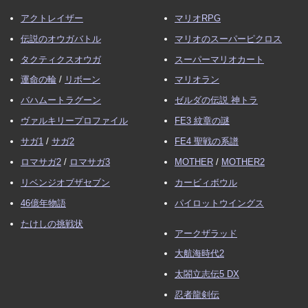
アクトレイザー
マリオRPG
伝説のオウガバトル
マリオのスーパーピクロス
タクティクスオウガ
スーパーマリオカート
運命の輪
/
リボーン
マリオラン
バハムートラグーン
ゼルダの伝説 神トラ
ヴァルキリープロファイル
FE3 紋章の謎
サガ1
/
サガ2
FE4 聖戦の系譜
ロマサガ2
/
ロマサガ3
MOTHER
/
MOTHER2
リベンジオブザセブン
カービィボウル
46億年物語
パイロットウイングス
たけしの挑戦状
アークザラッド
大航海時代2
太閤立志伝5 DX
忍者龍剣伝