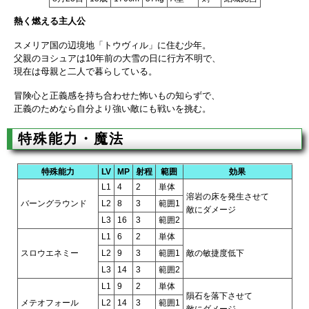
熱く燃える主人公
スメリア国の辺境地「トウヴィル」に住む少年。
父親のヨシュアは10年前の大雪の日に行方不明で、
現在は母親と二人で暮らしている。
冒険心と正義感を持ち合わせた怖いもの知らずで、
正義のためなら自分より強い敵にも戦いを挑む。
特殊能力・魔法
特殊能力
LV
MP
射程
範囲
効果
L1
4
2
単体
溶岩の床を発生させて
バーングラウンド
L2
8
3
範囲1
敵にダメージ
L3
16
3
範囲2
L1
6
2
単体
スロウエネミー
L2
9
3
範囲1
敵の敏捷度低下
L3
14
3
範囲2
L1
9
2
単体
隕石を落下させて
メテオフォール
L2
14
3
範囲1
敵にダメージ