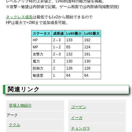
レベルアップ時の上昇値と、Lv60到達時の能力値を掲載。
※攻撃～敏捷は内部値で記載。ゲーム画面では内部値/5(端数切捨)
ネックレス成長
は最低でもLv2から開始できるので
HPは最大で+290まで追加成長可能。
ステータス
成長値
Lv60最小
Lv60最大
HP
2～3
133
192
MP
1～2
65
124
攻撃力
2～3
132
191
魔力
2
130
130
防御力
2
126
126
敏捷度
1
64
64
関連リンク
登場人物紹介
ゴーゲン
アーク
イーガ
ククル
チョンガラ