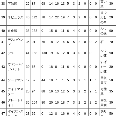
苦い
38
下法師
25
87
68
14
16
13
5
3
2
0
0
0
30
葉
目つ
39
ネビュラス
40
112
78
17
22
19
7
3
2
0
0
0
ぶし
20
の草
ルウ
40
道化師
38
138
0
15
8
11
6
4
0
0
0
0
90
の薬
デスハウン
41
35
91
76
18
12
14
6
5
2
0
0
2
石
70
ド
ルウ
42
デス
41
168
130
19
16
12
8
3
0
0
0
1
90
の薬
すば
ヴァンパイ
43
30
65
0
18
8
11
6
4
0
0
0
0
やさ
30
アバット
の薬
回復
44
ソードマン
17
52
44
10
7
7
5
3
2
1
1
1
50
果実
ナイトマス
万能
45
25
94
88
16
13
12
5
3
2
2
2
1
35
ター
薬
グレートナ
回復
46
35
154
80
20
16
18
7
3
2
2
2
2
30
イト
果実
ポイズンス
弱り
47
23
62
0
12
8
16
6
4
0
0
0
0
50