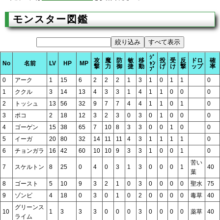
モンスター図鑑
ｼﾞ
攻
魔
防
敏
移
投
受
反
ドロ
確
No
名前
LV
HP
MP
ｬﾝ
撃
力
御
捷
動
げ
け
撃
ップ
率
ﾌﾟ
0
アーク
1
15
6
2
2
2
1
3
1
0
1
1
0
1
ククル
3
14
13
4
3
3
1
4
1
1
0
0
0
2
トッシュ
13
56
32
9
7
7
4
4
1
1
0
1
0
3
ポコ
2
18
12
3
2
3
0
3
0
1
0
0
0
4
ゴーゲン
15
38
65
7
10
8
3
3
0
0
1
0
0
5
イーガ
20
80
32
14
11
11
4
3
1
1
1
1
0
6
チョンガラ
16
42
60
10
10
9
3
3
1
0
0
1
0
苦い
7
スケルトン
8
25
0
4
0
3
1
3
0
0
0
1
40
葉
8
ゴースト
5
10
9
3
2
1
0
3
0
0
0
0
聖水
75
9
ゾンビ
4
18
0
3
0
1
0
2
0
0
0
0
毒草
40
グリーンス
10
1
3
3
3
0
0
0
3
0
0
0
0
薬草
40
ライム