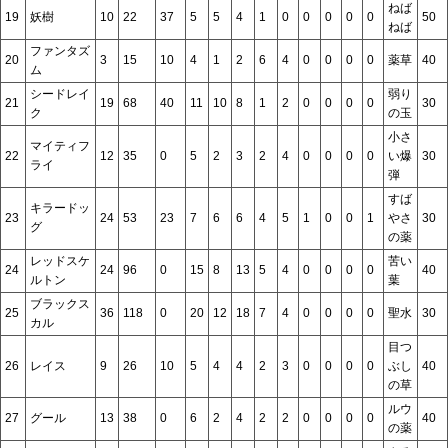
ねば
19
妖樹
10
22
37
5
5
4
1
0
0
0
0
0
50
ねば
ファンタズ
20
3
15
10
4
1
2
6
4
0
0
0
0
薬草
40
ム
シードレイ
弱り
21
19
68
40
11
10
8
1
2
0
0
0
0
30
ク
の玉
小さ
マイティフ
22
12
35
0
5
2
3
2
4
0
0
0
0
い爆
30
ライ
弾
すば
キラードッ
23
24
53
23
7
6
6
4
5
1
0
0
1
やさ
30
グ
の薬
レッドスケ
苦い
24
24
96
0
15
8
13
5
4
0
0
0
0
40
ルトン
葉
ブラックス
25
36
118
0
20
12
18
7
4
0
0
0
0
聖水
30
カル
目つ
26
レイス
9
26
10
5
4
4
2
3
0
0
0
0
ぶし
40
の草
ルウ
27
グール
13
38
0
6
2
4
2
2
0
0
0
0
40
の薬