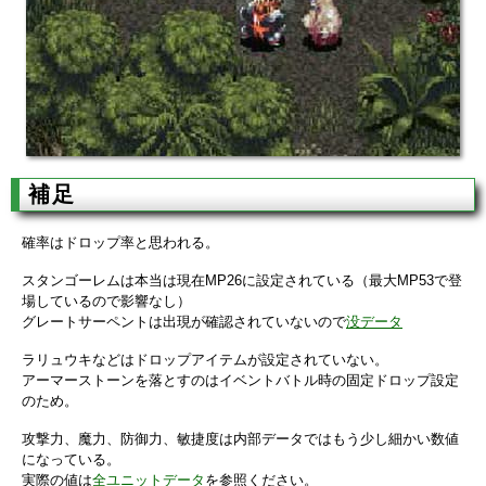
補足
確率はドロップ率と思われる。
スタンゴーレムは本当は現在MP26に設定されている（最大MP53で登
場しているので影響なし）
グレートサーペントは出現が確認されていないので
没データ
ラリュウキなどはドロップアイテムが設定されていない。
アーマーストーンを落とすのはイベントバトル時の固定ドロップ設定
のため。
攻撃力、魔力、防御力、敏捷度は内部データではもう少し細かい数値
になっている。
実際の値は
全ユニットデータ
を参照ください。