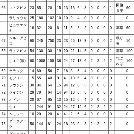
回復
66
コ・アピス
23
85
20
15
13
13
6
3
0
0
0
1
60
果実
ラリュウキ
25
180
102
10
10
9
4
0
0
0
0
1
0
ヒュウエン
18
32
20
6
11
5
3
2
0
0
0
0
薬草
60
キ
ムル・アピ
眠り
67
60
245
750
23
23
25
13
3
0
0
0
2
10
ス
玉
68
ラ・アピス
54
130
30
19
20
21
14
5
0
0
0
1
薬草
100
ねば
ちょこ(敵)
60
1008
108
36
24
27
13
6
2
2
2
2
100
ねば
69
ケラック
14
60
56
7
16
8
5
4
0
0
0
0
0
70
モフリー
15
55
40
9
4
10
6
4
0
0
0
0
0
71
フウジン
30
84
64
15
94
12
6
5
0
0
0
0
0
72
ライジン
29
78
64
14
94
13
6
5
0
0
0
0
0
73
オドン
20
67
65
13
15
12
6
4
0
0
0
0
0
ちょこ
1
244
91
32
24
27
12
6
2
2
2
2
0
74
ヘモジー
10
20
20
4
4
2
5
4
0
0
0
0
0
ダークアー
75
50
144
81
24
18
23
9
3
2
2
2
2
0
ク
ダーククク