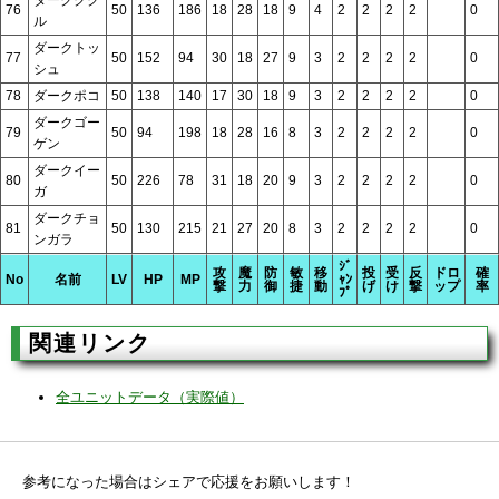
76
50
136
186
18
28
18
9
4
2
2
2
2
0
ル
ダークトッ
77
50
152
94
30
18
27
9
3
2
2
2
2
0
シュ
78
ダークポコ
50
138
140
17
30
18
9
3
2
2
2
2
0
ダークゴー
79
50
94
198
18
28
16
8
3
2
2
2
2
0
ゲン
ダークイー
80
50
226
78
31
18
20
9
3
2
2
2
2
0
ガ
ダークチョ
81
50
130
215
21
27
20
8
3
2
2
2
2
0
ンガラ
ｼﾞ
攻
魔
防
敏
移
投
受
反
ドロ
確
No
名前
LV
HP
MP
ｬﾝ
撃
力
御
捷
動
げ
け
撃
ップ
率
ﾌﾟ
関連リンク
全ユニットデータ（実際値）
参考になった場合はシェアで応援をお願いします！