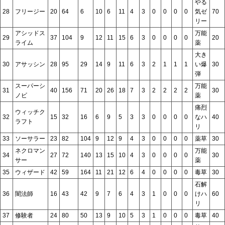
やる
28
フリージー
20
64
6
10
6
11
4
3
0
0
0
0
気ゼ
70
リー
アシッドス
万能
29
37
104
9
12
11
15
6
3
0
0
0
0
20
ライム
薬
大き
30
アサッシン
28
95
29
14
9
11
6
3
2
1
1
1
い爆
30
弾
スーパーシ
万能
31
40
156
71
20
26
18
7
3
2
2
2
2
30
ノビ
薬
痛烈
ウィッチク
32
15
32
16
6
9
5
3
3
0
0
0
0
なハ
40
ラフト
リ
33
ソーサラー
23
82
104
9
12
9
4
3
0
0
0
0
薬草
30
ネクロマン
万能
34
27
72
140
13
15
10
4
3
0
0
0
0
30
サー
薬
35
ウィザード
42
59
164
11
21
12
6
4
0
0
0
0
毒草
30
石解
36
闇法師
16
43
42
9
7
6
4
3
1
0
0
0
けハ
60
リ
37
修験者
24
80
50
13
9
10
5
3
1
0
0
0
毒草
40