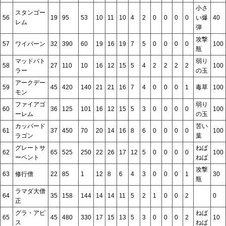
小さ
スタンゴー
56
19
95
53
10
11
10
4
2
0
0
0
0
い爆
40
レム
弾
攻撃
57
ワイバーン
32
390
60
19
16
19
7
5
0
0
0
0
100
瓶
マッドバト
弱り
58
27
110
10
16
12
15
5
4
2
2
2
2
100
ラー
の玉
アークデー
59
45
420
140
21
21
16
7
4
0
0
0
1
毒草
100
モン
ファイアゴ
弱り
60
36
125
101
16
12
15
5
3
0
0
0
0
100
ーレム
の玉
カッパード
苦い
61
37
450
70
20
14
16
8
6
0
0
0
0
100
ラゴン
葉
グレートサ
ねば
62
65
525
250
22
26
17
12
5
0
0
0
0
100
ーペント
ねば
攻撃
63
修行僧
22
85
1
12
8
6
4
3
0
0
0
1
30
瓶
ラマダ大僧
64
35
158
144
14
14
11
5
2
1
0
0
2
0
正
グラ・アピ
ねば
65
45
480
330
17
15
13
5
3
0
0
0
2
10
ス
ねば