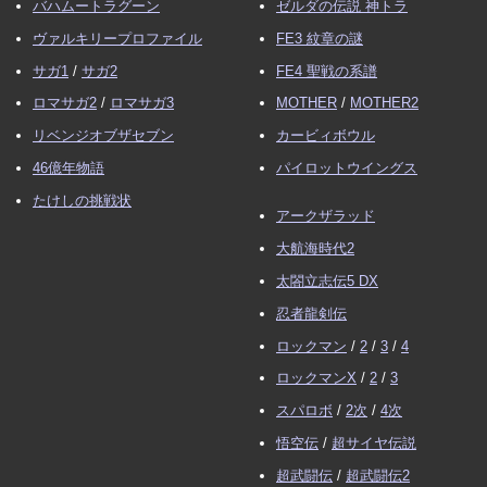
バハムートラグーン
ゼルダの伝説 神トラ
ヴァルキリープロファイル
FE3 紋章の謎
サガ1
/
サガ2
FE4 聖戦の系譜
ロマサガ2
/
ロマサガ3
MOTHER
/
MOTHER2
リベンジオブザセブン
カービィボウル
46億年物語
パイロットウイングス
たけしの挑戦状
アークザラッド
大航海時代2
太閤立志伝5 DX
忍者龍剣伝
ロックマン
/
2
/
3
/
4
ロックマンX
/
2
/
3
スパロボ
/
2次
/
4次
悟空伝
/
超サイヤ伝説
超武闘伝
/
超武闘伝2