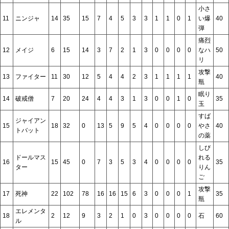
小さ
11
ニンジャ
14
35
15
7
4
5
3
3
1
1
0
1
い爆
40
弾
痛烈
12
メイジ
6
15
14
3
7
2
1
3
0
0
0
0
なハ
50
リ
攻撃
13
ファイター
11
30
12
5
4
4
2
3
1
1
1
1
40
瓶
眠り
14
破戒僧
7
20
24
4
4
3
1
3
0
0
1
0
35
玉
すば
ジャイアン
15
18
32
0
13
5
9
5
4
0
0
0
0
やさ
40
トバット
の薬
しび
ドールマス
れる
16
15
45
0
7
3
5
3
4
0
0
0
0
35
ター
りん
ご
攻撃
17
死神
22
102
78
16
16
15
6
3
0
0
0
1
35
瓶
エレメンタ
18
2
12
9
3
2
1
0
3
0
0
0
0
石
60
ル