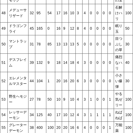
モッグ
の玉
石解
メデューサ
48
32
95
54
17
16
10
3
4
0
0
0
0
けハ
100
リザード
リ
ドラゴンフ
眠り
49
45
165
0
16
9
12
8
4
0
0
0
0
50
ライ
玉
目つ
マントラッ
50
31
78
85
13
13
13
5
0
0
0
0
0
ぶし
30
プ
の草
痛烈
デスフレイ
51
39
132
9
18
14
18
4
3
0
0
0
0
なハ
40
ム
リ
小さ
エレメンタ
52
44
104
1
20
16
20
6
3
0
0
0
0
い爆
30
ルマスター
弾
やる
野生ヘモジ
53
27
78
50
10
9
10
4
3
1
0
0
1
気ゼ
100
ー
リー
レッサーデ
ねば
54
34
125
40
17
10
12
4
3
1
1
1
1
100
ーモン
ねば
グレーター
万能
55
38
400
100
20
20
16
6
4
0
0
0
1
100
デーモン
薬