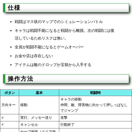
仕様
戦闘はマス状のマップでのシミュレーションバトル
キャラは戦闘不能になると戦闘から離脱。次の戦闘には復
活しているためリスクは無い。
全員が戦闘不能になるとゲームオーバー
お金や店は存在しない
アイテムは敵のドロップか宝箱から入手する
操作方法
ボタン
基本
戦闘時
キャラの移動
方向キー
移動
仲間、敵、障害物に向かって押しっぱなし
でジャンプ
○
実行、メッセー送り
攻撃
×
キャンセル
行動終了
セーブ画面（エリア画