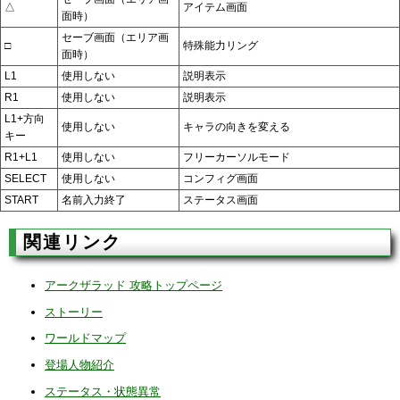
△
アイテム画面
面時）
セーブ画面（エリア画
□
特殊能力リング
面時）
L1
使用しない
説明表示
R1
使用しない
説明表示
L1+方向
使用しない
キャラの向きを変える
キー
R1+L1
使用しない
フリーカーソルモード
SELECT
使用しない
コンフィグ画面
START
名前入力終了
ステータス画面
関連リンク
アークザラッド 攻略トップページ
ストーリー
ワールドマップ
登場人物紹介
ステータス・状態異常