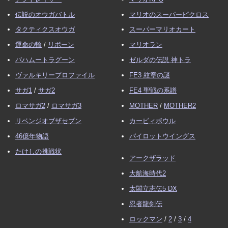
伝説のオウガバトル
マリオのスーパーピクロス
タクティクスオウガ
スーパーマリオカート
運命の輪
/
リボーン
マリオラン
バハムートラグーン
ゼルダの伝説 神トラ
ヴァルキリープロファイル
FE3 紋章の謎
サガ1
/
サガ2
FE4 聖戦の系譜
ロマサガ2
/
ロマサガ3
MOTHER
/
MOTHER2
リベンジオブザセブン
カービィボウル
46億年物語
パイロットウイングス
たけしの挑戦状
アークザラッド
大航海時代2
太閤立志伝5 DX
忍者龍剣伝
ロックマン
/
2
/
3
/
4