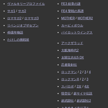
ヴァルキリープロファイル
FE3 紋章の謎
サガ1
/
サガ2
FE4 聖戦の系譜
ロマサガ2
/
ロマサガ3
MOTHER
/
MOTHER2
リベンジオブザセブン
カービィボウル
46億年物語
パイロットウイングス
たけしの挑戦状
アークザラッド
大航海時代2
太閤立志伝5 DX
忍者龍剣伝
ロックマン
/
2
/
3
/
4
ロックマンX
/
2
/
3
スパロボ
/
2次
/
4次
悟空伝
/
超サイヤ伝説
超武闘伝
/
超武闘伝2
ときめきメモリアル