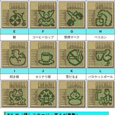
E
F
G
H
雛
コーヒーカップ
禁煙マーク
ペリカン
I
J
K
L
招き猫
カミナリ様
雪だるま
バスケットボール
EX-M（隠しステージ・答えが複数）