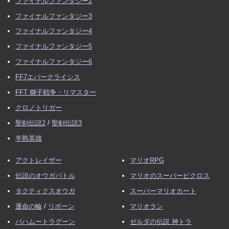
ファイナルファンタジー2
ファイナルファンタジー3
ファイナルファンタジー4
ファイナルファンタジー5
ファイナルファンタジー6
FF7エバークライシス
FFT 獅子戦争・リマスター
クロノトリガー
聖剣伝説2
/
聖剣伝説3
半熟英雄
アクトレイザー
マリオRPG
伝説のオウガバトル
マリオのスーパーピクロス
タクティクスオウガ
スーパーマリオカート
運命の輪
/
リボーン
マリオラン
バハムートラグーン
ゼルダの伝説 神トラ