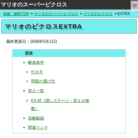
≡
マリオのスーパーピクロス
攻略・解析TOP
マリオのスーパーピクロス
マリオのピクロス
EXTRA
マリオのピクロスEXTRA
最終更新日：
2026年5月11日
解放条件
行き方
問題の選び方
答え一覧
EX-M（隠しステージ・答えが複
数）
攻略動画
関連リンク