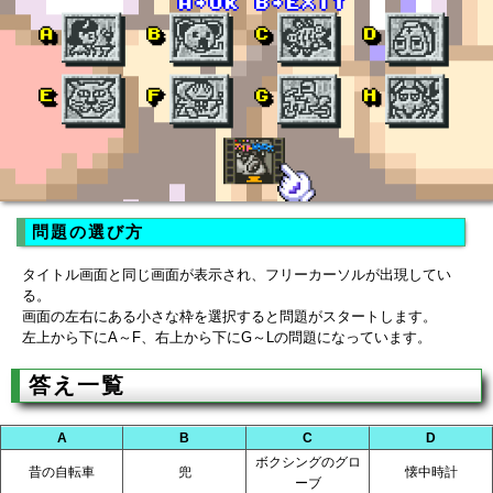
問題の選び方
タイトル画面と同じ画面が表示され、フリーカーソルが出現してい
る。
画面の左右にある小さな枠を選択すると問題がスタートします。
左上から下にA～F、右上から下にG～Lの問題になっています。
答え一覧
A
B
C
D
ボクシングのグロ
昔の自転車
兜
懐中時計
ーブ