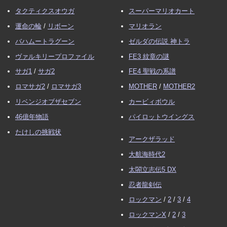
タクティクスオウガ
スーパーマリオカート
運命の輪
/
リボーン
マリオラン
バハムートラグーン
ゼルダの伝説 神トラ
ヴァルキリープロファイル
FE3 紋章の謎
サガ1
/
サガ2
FE4 聖戦の系譜
ロマサガ2
/
ロマサガ3
MOTHER
/
MOTHER2
リベンジオブザセブン
カービィボウル
46億年物語
パイロットウイングス
たけしの挑戦状
アークザラッド
大航海時代2
太閤立志伝5 DX
忍者龍剣伝
ロックマン
/
2
/
3
/
4
ロックマンX
/
2
/
3