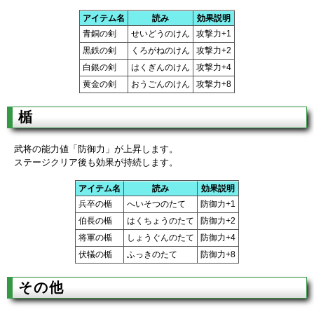
アイテム名
読み
効果説明
青銅の剣
せいどうのけん
攻撃力+1
黒鉄の剣
くろがねのけん
攻撃力+2
白銀の剣
はくぎんのけん
攻撃力+4
黄金の剣
おうごんのけん
攻撃力+8
楯
武将の能力値「防御力」が上昇します。
ステージクリア後も効果が持続します。
アイテム名
読み
効果説明
兵卒の楯
へいそつのたて
防御力+1
伯長の楯
はくちょうのたて
防御力+2
将軍の楯
しょうぐんのたて
防御力+4
伏犠の楯
ふっきのたて
防御力+8
その他