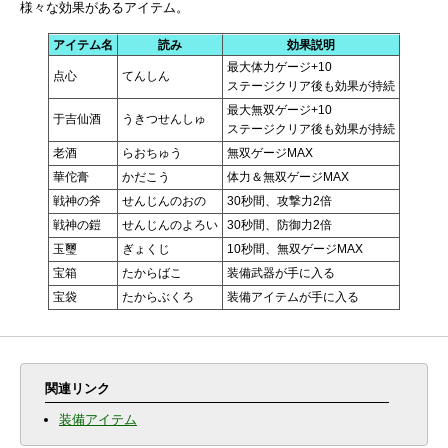
様々な効果があるアイテム。
アイテム名
読み
効果説明
最大体力ゲージ+10
点心
てんしん
ステージクリア後も効果が持続
最大無双ゲージ+10
于吉仙酒
うきつせんしゅ
ステージクリア後も効果が持続
老酒
らおちゅう
無双ゲージMAX
華佗膏
かだこう
体力＆無双ゲージMAX
戦神の斧
せんじんのおの
30秒間、攻撃力2倍
戦神の鎧
せんじんのよろい
30秒間、防御力2倍
玉璽
ぎょくじ
10秒間、無双ゲージMAX
宝箱
たからばこ
装備武器が手に入る
宝袋
たからぶくろ
装備アイテムが手に入る
関連リンク
装備アイテム