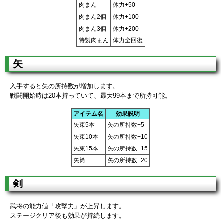
肉まん
体力+50
肉まん2個
体力+100
肉まん3個
体力+200
特製肉まん
体力全回復
矢
入手すると矢の所持数が増加します。
戦闘開始時は20本持っていて、最大99本まで所持可能。
アイテム名
効果説明
矢束5本
矢の所持数+5
矢束10本
矢の所持数+10
矢束15本
矢の所持数+15
矢筒
矢の所持数+20
剣
武将の能力値「攻撃力」が上昇します。
ステージクリア後も効果が持続します。