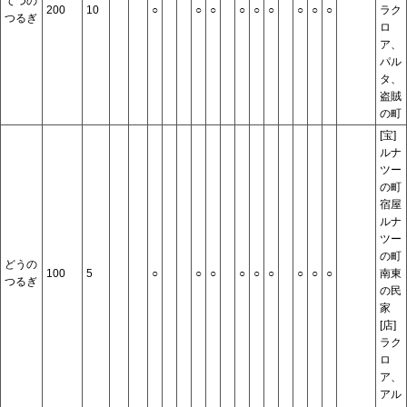
てつの
200
10
○
○
○
○
○
○
○
○
○
ラク
つるぎ
ロ
ア、
パル
タ、
盗賊
の町
[宝]
ルナ
ツー
の町
宿屋
ルナ
ツー
の町
どうの
100
5
○
○
○
○
○
○
○
○
○
南東
つるぎ
の民
家
[店]
ラク
ロ
ア、
アル