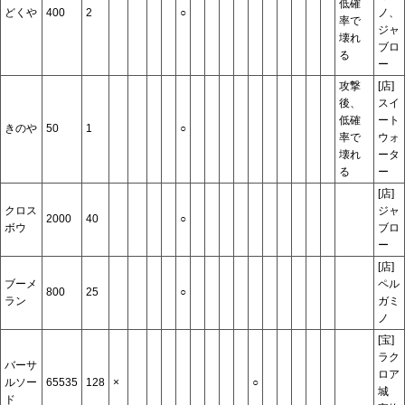
低確
どくや
400
2
○
ノ、
率で
ジャ
壊れ
ブロ
る
ー
攻撃
[店]
後、
スイ
低確
ート
きのや
50
1
○
率で
ウォ
壊れ
ータ
る
ー
[店]
クロス
ジャ
2000
40
○
ボウ
ブロ
ー
[店]
ブーメ
ペル
800
25
○
ラン
ガミ
ノ
[宝]
ラク
バーサ
ロア
ルソー
65535
128
×
○
城
ド