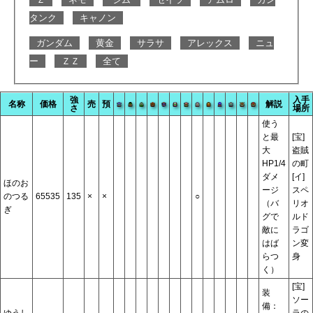
タンク
キャノン
ガンダム
黄金
サラサ
アレックス
ニュ
ー
ＺＺ
全て
強
入手
名称
価格
売
預
解説
さ
場所
使う
と最
[宝]
大
盗賊
HP1/4
の町
ダメ
[イ]
ほのお
ージ
スペ
のつる
65535
135
×
×
○
（バ
リオ
ぎ
グで
ルド
敵に
ラゴ
はば
ン変
らつ
身
く）
[宝]
装
ソー
備：
ゆうし
ラの