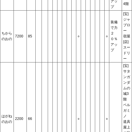
アッ
4階
プ
[宝]
ジャ
装備
ブロ
で力
ー
ちから
２
7200
85
○
○
宿屋
のおの
０％
[店]
アッ
スー
プ
ドリ
ー
[宝]
サタ
ンガ
ンダ
ムの
城3
階
ペル
ガミ
はがね
ノ
2200
66
○
○
のおの
道具
屋上