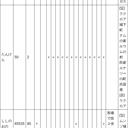
ガス
[宝]
ラク
ロア
城下
町
テム
の家
ルウ
ムの
たんけ
50
2
○
○
○
○
○
○
○
○
○
○
○
○
○
村
ん
民家
ルナ
ツー
の町
武器
屋
[店]
ラク
ロア
装備
[宝]
で技
ししの
ムン
65535
85
×
○
○
２倍
おの
ゾ城