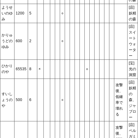
ようせ
[店]
いのゆ
1200
5
○
妖精
み
の森
[店]
スイ
かりゅ
ート
うどの
600
2
○
ウォ
ゆみ
ータ
ー
[宝]
ひかり
65535
8
×
○
光の
のや
洞窟
[店]
攻撃
妖精
後、
すいし
の
低確
ょうの
500
6
○
森、
率で
や
ジャ
壊れ
ブロ
る
ー
[店]
攻撃
ペル
後、
ガミ