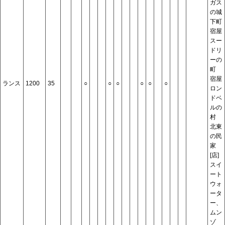
ガス
の城
下町
宿屋
スー
ドリ
ーの
町
宿屋
ランス
1200
35
○
○
○
○
○
○
ロン
ドベ
ルの
村
北東
の民
家
[店]
スイ
ート
ウォ
ータ
ー、
ムン
ゾ