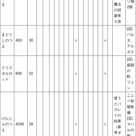
ゾ城
え
魔法
2階
の回
避率
２倍
[店]
まどう
パル
しのつ
400
30
○
○
タ、
え
アル
ガス
[店]
盗賊
クリス
の
タルロ
600
32
○
○
町、
ッド
フォ
ン
ニュ
使う
ー初
とバ
期装
ズレ
備
イの
けんじ
[宝]
効果
ゃのつ
4200
28
○
○
マハ
（基
え
ルの
準ダ
村