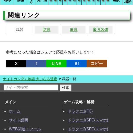
さ
場所
関連リンク
武器
防具
道具
最強装備
参考になった場合はシェアで応援をお願いします！
X
ｆ
LINE
Ｂ!
コピー
ナイトガンダム物語 大いなる遺産
武器一覧
メイン
ゲーム攻略・解析
ホーム
ドラクエ1(FC)
サイト説明
ドラクエ1(SFC/スマホ)
WEB関連・ツール
ドラクエ2(SFC/スマホ)