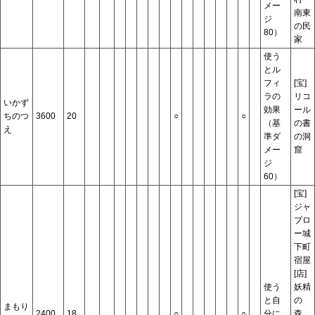
メー
南東
ジ
の民
80）
家
使う
とル
フィ
[宝]
ラの
リコ
いかず
効果
ール
ちのつ
3600
20
○
○
（基
の書
え
準ダ
の洞
メー
窟
ジ
60）
[宝]
ジャ
ブロ
ー城
下町
宿屋
[店]
使う
妖精
と自
の
まもり
2400
18
○
○
分に
森、