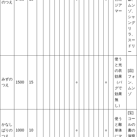
のつえ
ジア
ムン
マー
ゾ、
シャ
ング
リ
ラ、
スー
ドリ
ー
使う
と光
の衣
[店]
効果
フォ
みずの
1500
15
○
○
（バ
ン、
つえ
グで
ムン
効果
ゾ
無
し）
[宝]
使う
コー
かなし
と敵
ルの
ばりの
1000
10
○
○
単体
書の
つえ
にマ
洞窟