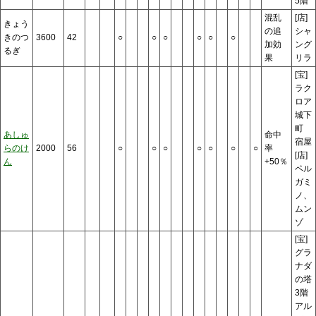
5階
混乱
[店]
きょう
の追
シャ
きのつ
3600
42
○
○
○
○
○
○
加効
ング
るぎ
果
リラ
[宝]
ラク
ロア
城下
町
あしゅ
命中
宿屋
らのけ
2000
56
○
○
○
○
○
○
○
率
[店]
ん
+50％
ペル
ガミ
ノ、
ムン
ゾ
[宝]
グラ
ナダ
の塔
3階
アル