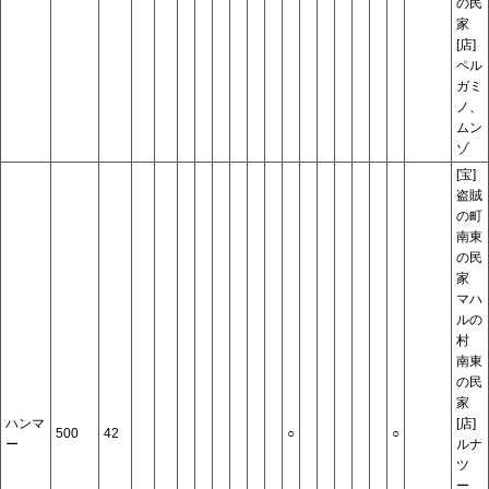
の民
家
[店]
ペル
ガミ
ノ、
ムン
ゾ
[宝]
盗賊
の町
南東
の民
家
マハ
ルの
村
南東
の民
家
ハンマ
[店]
500
42
○
○
ー
ルナ
ツ
ー、