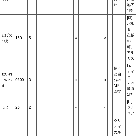
ヒ
地下
1階
[店]
パル
タ、
とげの
盗賊
150
5
○
○
つえ
の
町、
アル
ガス
[宝]
使う
ティ
せいれ
と自
ター
いのつ
9800
3
○
○
分の
ンの
え
MP１
魔塔
回復
1階
[店]
つえ
20
2
○
○
ラク
ロア
クリ
ティ
カル