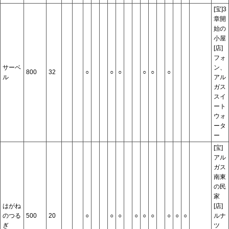
[宝]3
章開
始の
小屋
[店]
フォ
サーベ
ン、
800
32
○
○
○
○
○
○
ル
アル
ガス
スイ
ート
ウォ
ータ
ー
[宝]
アル
ガス
南東
の民
家
はがね
[店]
のつる
500
20
○
○
○
○
○
○
○
○
○
ルナ
ぎ
ツ