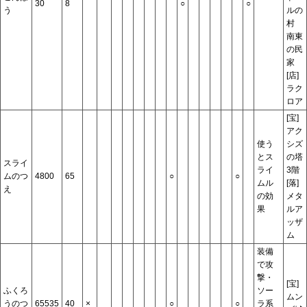
30
8
○
○
う
ルの
村
南東
の民
家
[店]
ラク
ロア
[宝]
アク
使う
シズ
とス
の塔
スライ
ライ
3階
ムのつ
4800
65
○
○
ムル
[落]
え
の効
メタ
果
ルア
ッザ
ム
装備
で攻
撃・
[宝]
ふくろ
ソー
ムン
うのつ
65535
40
×
○
○
ラ系