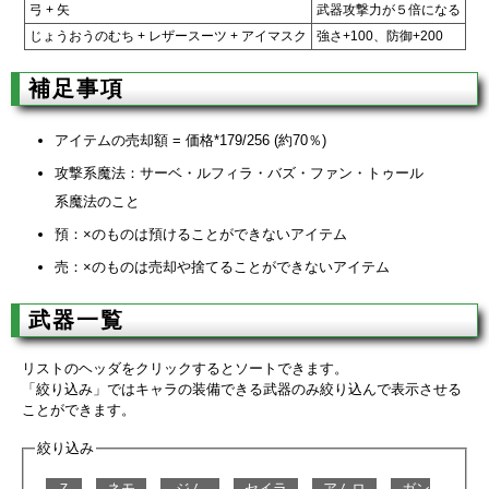
弓 + 矢
武器攻撃力が５倍になる
じょうおうのむち + レザースーツ + アイマスク
強さ+100、防御+200
補足事項
アイテムの売却額 = 価格*179/256 (約70％)
攻撃系魔法：サーベ・ルフィラ・バズ・ファン・トゥール
系魔法のこと
預：×のものは預けることができないアイテム
売：×のものは売却や捨てることができないアイテム
武器一覧
リストのヘッダをクリックするとソートできます。
「絞り込み」ではキャラの装備できる武器のみ絞り込んで表示させる
ことができます。
絞り込み
Ｚ
ネモ
ジム
セイラ
アムロ
ガン