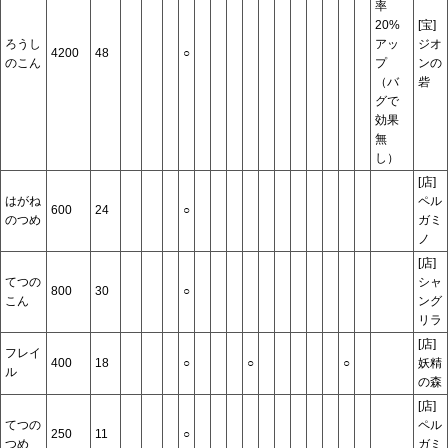
率
20%
[宝]
ろうし
アッ
ジオ
4200
48
○
のこん
プ
ンの
（バ
砦
グで
効果
無
し）
[店]
はがね
ペル
600
24
○
のつめ
ガミ
ノ
[店]
てつの
シャ
800
30
○
こん
ング
リラ
[店]
フレイ
400
18
○
○
○
妖精
ル
の森
[店]
てつの
ペル
250
11
○
つめ
ガミ