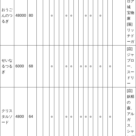
ロア
城
おうご
宝物
んのつ
48000
80
○
○
○
○
○
○
庫
るぎ
[落]
リッ
チド
ーガ
[店]
ジャ
せいな
ブロ
るつる
6000
68
○
○
○
○
○
○
○
○
ー、
ぎ
スー
ドリ
ー
[店]
妖精
の
森、
クリス
アル
タルソ
4800
64
○
○
○
○
○
○
○
○
ガ
ード
ス、
シャ