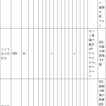
ー、
盗賊
の
町、
フォ
ン
セッ
ト装
備で
[宝]
能力
石版
じょう
UP
の洞
おうの
400
31
○
○
アイ
窟地
むち
マス
下2
ク+レ
階
ザー
スー
ツ
[宝]
盗賊
の町
東の
民家
[店]