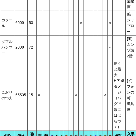
宝物
庫
[店]
カター
ジャ
6000
53
○
○
ル
ブロ
ー
[宝]
ダブル
ムン
ハンマ
2000
72
○
ゾ城
ー
2階
使う
と最
大
HP1/8
[イ]
ダメ
フォ
こおり
ージ
ンの
65535
15
×
○
○
のつえ
（バ
町
グで
道具
敵に
屋
はば
らつ
く）
強
入手
名称
価格
売
預
解説