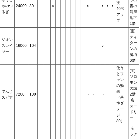
技
ゃのつ
24000
80
○
○
○
○
○
書の
40％
るぎ
洞窟
アッ
地下
プ
1階
[宝]
ティ
ジオン
ター
スレイ
16000
104
○
ンの
ヤー
魔塔
6階
使う
[宝]
とフ
ソロ
ァン
モン
の効
の城
でんじ
果
7200
100
○
○
○
2階
スピア
（基
[店]
準ダ
スー
メー
ドリ
ジ
ー
80）
[宝]
ラク