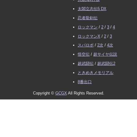
太閤立志伝5 DX
忍者龍剣伝
ロックマン
/
2
/
3
/
4
ロックマンX
/
2
/
3
スパロボ
/
2次
/
4次
悟空伝
/
超サイヤ伝説
超武闘伝
/
超武闘伝2
ときめきメモリアル
8番出口
Copyright ©
GCGX
All Rights Reserved.