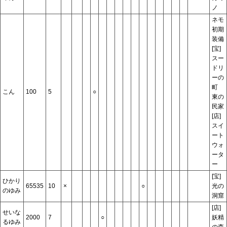
ノ
ネモ
初期
装備
[宝]
スー
ドリ
ーの
町
こん
100
5
○
東の
民家
[店]
スイ
ート
ウォ
ータ
ー
[宝]
ひかり
65535
10
×
○
光の
のゆみ
洞窟
[店]
せいな
2000
7
○
妖精
るゆみ
の森