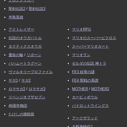
クロノトリガー
聖剣伝説2
/
聖剣伝説3
半熟英雄
アクトレイザー
マリオRPG
伝説のオウガバトル
マリオのスーパーピクロス
タクティクスオウガ
スーパーマリオカート
運命の輪
/
リボーン
マリオラン
バハムートラグーン
ゼルダの伝説 神トラ
ヴァルキリープロファイル
FE3 紋章の謎
サガ1
/
サガ2
FE4 聖戦の系譜
ロマサガ2
/
ロマサガ3
MOTHER
/
MOTHER2
リベンジオブザセブン
カービィボウル
46億年物語
パイロットウイングス
たけしの挑戦状
アークザラッド
大航海時代2