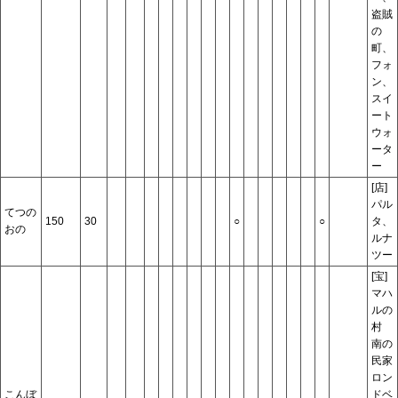
盗賊
の
町、
フォ
ン、
スイ
ート
ウォ
ータ
ー
[店]
パル
てつの
150
30
○
○
タ、
おの
ルナ
ツー
[宝]
マハ
ルの
村
南の
民家
ロン
こんぼ
ドベ