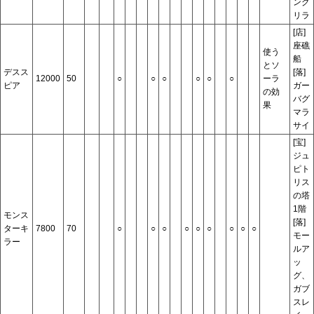
ング
リラ
[店]
座礁
使う
船
とソ
デスス
[落]
12000
50
○
○
○
○
○
○
ーラ
ピア
ガー
の効
バグ
果
マラ
サイ
[宝]
ジュ
ピト
リス
の塔
1階
モンス
[落]
ターキ
7800
70
○
○
○
○
○
○
○
○
○
モー
ラー
ルア
ッ
グ、
ガブ
スレ