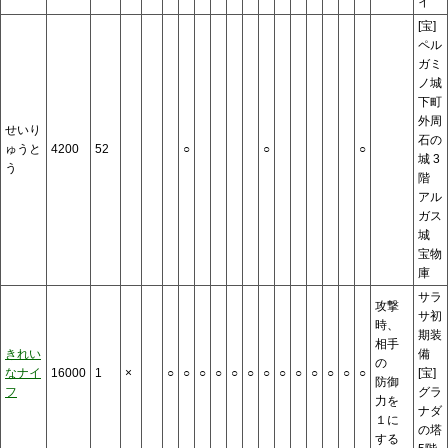
イ
[宝]
ペル
ガミ
ノ城
下町
外周
せいり
石の
ゅうと
4200
52
○
○
○
城 3
う
階
アル
ガス
城
宝物
庫
サラ
攻撃
サ初
時、
期装
相手
きれい
備
の
なナイ
16000
1
×
○
○
○
○
○
○
○
○
○
○
○
○
○
[宝]
防御
フ
グラ
力を
ナダ
１に
の塔
する