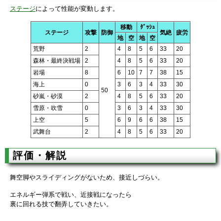
ステージ
によって性能が変動します。
移動
ﾀﾞｯｼｭ
ステージ
攻撃
防御
気絶
疲労
地
空
地
空
荒野
2
4
8
5
6
33
20
森林・最終決戦場
2
4
8
5
6
33
20
岩場
8
6
10
7
7
38
15
海上
0
3
6
3
4
33
30
50
砂嵐・砂漠
2
4
8
5
6
33
20
雪原・吹雪
0
3
6
3
4
33
30
上空
5
6
9
6
6
38
15
武舞台
2
4
8
5
6
33
20
評価・解説
舞空脚やスライディングがないため、接近しづらい。
エネルギー弾系で戦い、近接戦になったら
裏に回れる技で翻弄していきたい。