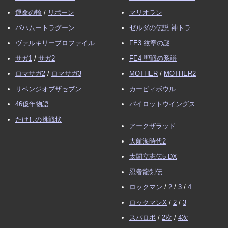
運命の輪
/
リボーン
マリオラン
バハムートラグーン
ゼルダの伝説 神トラ
ヴァルキリープロファイル
FE3 紋章の謎
サガ1
/
サガ2
FE4 聖戦の系譜
ロマサガ2
/
ロマサガ3
MOTHER
/
MOTHER2
リベンジオブザセブン
カービィボウル
46億年物語
パイロットウイングス
たけしの挑戦状
アークザラッド
大航海時代2
太閤立志伝5 DX
忍者龍剣伝
ロックマン
/
2
/
3
/
4
ロックマンX
/
2
/
3
スパロボ
/
2次
/
4次