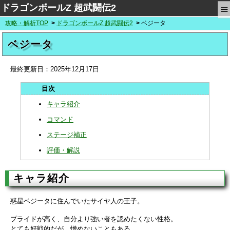
≡
ドラゴンボールZ 超武闘伝2
攻略・解析TOP
ドラゴンボールZ 超武闘伝2
ベジータ
ベジータ
最終更新日：
2025年12月17日
キャラ紹介
コマンド
ステージ補正
評価・解説
キャラ紹介
惑星ベジータに住んでいたサイヤ人の王子。
プライドが高く、自分より強い者を認めたくない性格。
とても好戦的だが、憎めないこともある。