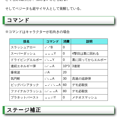
そしてベジータも超サイヤ人として覚醒している。
コマンド
※コマンドはキャラクターが右向きの場合
技名
コマンド
消費
説明
スラッシュアロー
↙↗B
0
スーパーダッシュ
→←→Y
0
4撃目は裏に回れる
ドライビングエルボー
↓↘→Y
0
裏に回ってからエルボー
連続エネルギー弾
↓↙←A
10*3
3連射
爆発波
↓↑A
20
気円斬
↓↘→A
30
高速の追跡弾
ビッグバンアタック
←↙↓↘→A
60
デモ必殺技
ファイナルフラッシュ
↓↙←→A
80
デモ必殺技
プラネットバースト
→←↓↑Y
0
メテオスマッシュ
ステージ補正