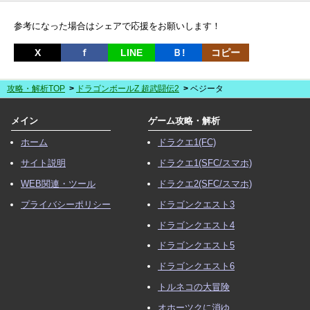
参考になった場合はシェアで応援をお願いします！
X
ｆ
LINE
Ｂ!
コピー
攻略・解析TOP
ドラゴンボールZ 超武闘伝2
ベジータ
メイン
ゲーム攻略・解析
ホーム
ドラクエ1(FC)
サイト説明
ドラクエ1(SFC/スマホ)
WEB関連・ツール
ドラクエ2(SFC/スマホ)
プライバシーポリシー
ドラゴンクエスト3
ドラゴンクエスト4
ドラゴンクエスト5
ドラゴンクエスト6
トルネコの大冒険
オホーツクに消ゆ