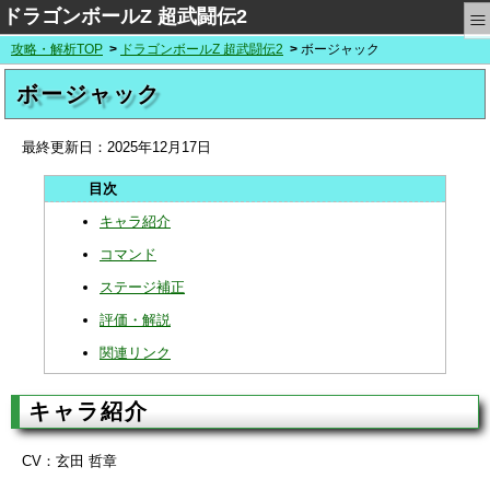
≡
ドラゴンボールZ 超武闘伝2
攻略・解析TOP
ドラゴンボールZ 超武闘伝2
ボージャック
ボージャック
最終更新日：
2025年12月17日
キャラ紹介
コマンド
ステージ補正
評価・解説
関連リンク
キャラ紹介
CV：玄田 哲章