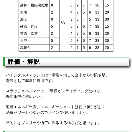
森林・最終決戦場
8
6
9
7
7
38
15
岩場
2
4
7
5
6
33
20
海上
0
3
6
4
5
33
30
53
砂嵐・砂漠
5
5
8
6
7
38
15
雪原・吹雪
2
4
7
5
6
33
20
上空
5
5
8
6
7
38
30
武舞台
2
4
7
5
6
33
20
評価・解説
バイシクルスマッシュは一瞬姿を消して空中から中段攻撃。
奇襲として非常に有用です。
スラッシュハンマーは、1撃目がスライディングなので、
舞空術中に使いたい。
追跡エネルギー弾、エネルギーショットは使い勝手がよく
消費パワーも少ないのでメインで使いましょう。
私的にはブロリーや悟空に匹敵する強さだと思います。