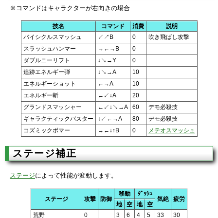
※コマンドはキャラクターが右向きの場合
技名
コマンド
消費
説明
バイシクルスマッシュ
↙↗B
0
吹き飛ばし攻撃
スラッシュハンマー
→←→B
0
ダブルニーリフト
↓↘→Y
0
追跡エネルギー弾
↓↘→A
10
エネルギーショット
←→A
10
エネルギー斬
←↙↓A
20
グランドスマッシャー
←↙↓↘→A
60
デモ必殺技
ギャラクティックバスター
↓↙←→A
80
デモ必殺技
コズミックボマー
→←↓↑B
0
メテオスマッシュ
ステージ補正
ステージ
によって性能が変動します。
移動
ﾀﾞｯｼｭ
ステージ
攻撃
防御
気絶
疲労
地
空
地
空
荒野
0
3
6
4
5
33
30