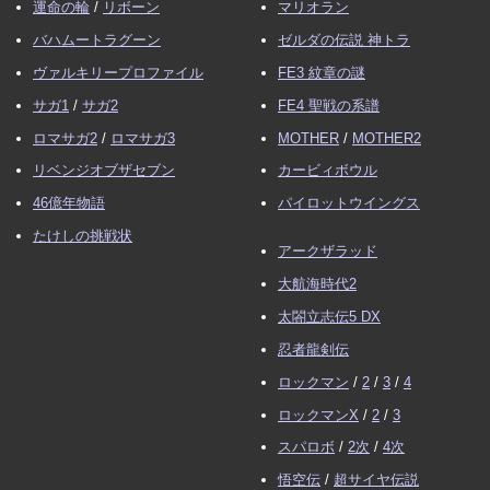
運命の輪
/
リボーン
マリオラン
バハムートラグーン
ゼルダの伝説 神トラ
ヴァルキリープロファイル
FE3 紋章の謎
サガ1
/
サガ2
FE4 聖戦の系譜
ロマサガ2
/
ロマサガ3
MOTHER
/
MOTHER2
リベンジオブザセブン
カービィボウル
46億年物語
パイロットウイングス
たけしの挑戦状
アークザラッド
大航海時代2
太閤立志伝5 DX
忍者龍剣伝
ロックマン
/
2
/
3
/
4
ロックマンX
/
2
/
3
スパロボ
/
2次
/
4次
悟空伝
/
超サイヤ伝説