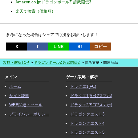
Amazon.co.jp:ドラゴンボールZ 超武闘伝3
楽天で検索（価格順）
参考になった場合はシェアで応援をお願いします！
X
ｆ
LINE
Ｂ!
コピー
攻略・解析TOP
ドラゴンボールZ 超武闘伝2
参考文献・関連商品
メイン
ゲーム攻略・解析
ホーム
ドラクエ1(FC)
サイト説明
ドラクエ1(SFC/スマホ)
WEB関連・ツール
ドラクエ2(SFC/スマホ)
プライバシーポリシー
ドラゴンクエスト3
ドラゴンクエスト4
ドラゴンクエスト5