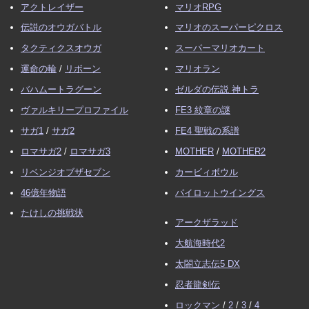
アクトレイザー
マリオRPG
伝説のオウガバトル
マリオのスーパーピクロス
タクティクスオウガ
スーパーマリオカート
運命の輪
/
リボーン
マリオラン
バハムートラグーン
ゼルダの伝説 神トラ
ヴァルキリープロファイル
FE3 紋章の謎
サガ1
/
サガ2
FE4 聖戦の系譜
ロマサガ2
/
ロマサガ3
MOTHER
/
MOTHER2
リベンジオブザセブン
カービィボウル
46億年物語
パイロットウイングス
たけしの挑戦状
アークザラッド
大航海時代2
太閤立志伝5 DX
忍者龍剣伝
ロックマン
/
2
/
3
/
4