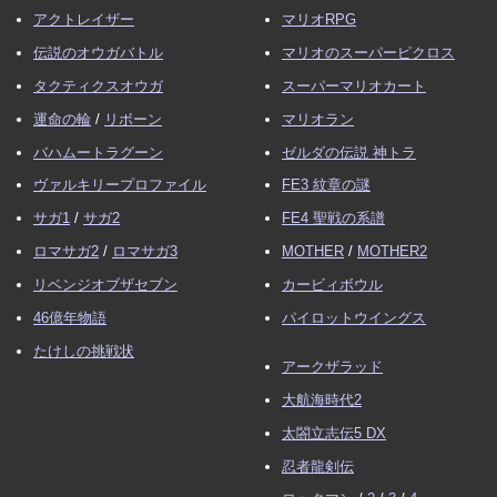
アクトレイザー
マリオRPG
伝説のオウガバトル
マリオのスーパーピクロス
タクティクスオウガ
スーパーマリオカート
運命の輪
/
リボーン
マリオラン
バハムートラグーン
ゼルダの伝説 神トラ
ヴァルキリープロファイル
FE3 紋章の謎
サガ1
/
サガ2
FE4 聖戦の系譜
ロマサガ2
/
ロマサガ3
MOTHER
/
MOTHER2
リベンジオブザセブン
カービィボウル
46億年物語
パイロットウイングス
たけしの挑戦状
アークザラッド
大航海時代2
太閤立志伝5 DX
忍者龍剣伝