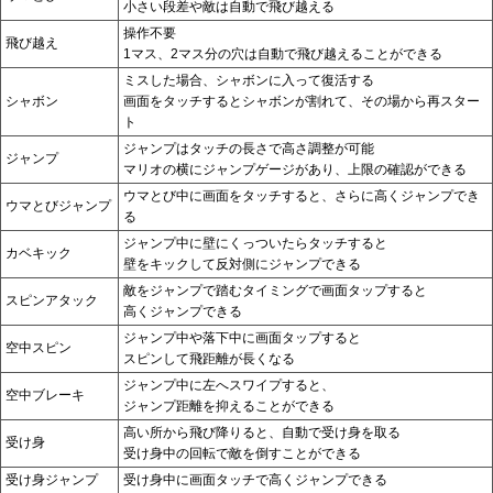
小さい段差や敵は自動で飛び越える
操作不要
飛び越え
1マス、2マス分の穴は自動で飛び越えることができる
ミスした場合、シャボンに入って復活する
シャボン
画面をタッチするとシャボンが割れて、その場から再スター
ト
ジャンプはタッチの長さで高さ調整が可能
ジャンプ
マリオの横にジャンプゲージがあり、上限の確認ができる
ウマとび中に画面をタッチすると、さらに高くジャンプでき
ウマとびジャンプ
る
ジャンプ中に壁にくっついたらタッチすると
カベキック
壁をキックして反対側にジャンプできる
敵をジャンプで踏むタイミングで画面タップすると
スピンアタック
高くジャンプできる
ジャンプ中や落下中に画面タップすると
空中スピン
スピンして飛距離が長くなる
ジャンプ中に左へスワイプすると、
空中ブレーキ
ジャンプ距離を抑えることができる
高い所から飛び降りると、自動で受け身を取る
受け身
受け身中の回転で敵を倒すことができる
受け身ジャンプ
受け身中に画面タッチで高くジャンプできる