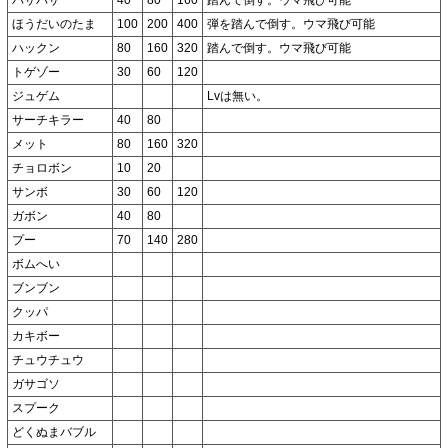
バサバサ
40
80
160
踏んで倒す。ウマ飛び可能
ほうだいのたま
100
200
400
弾を踏んで倒す。ウマ飛び可能
ハックン
80
160
320
踏んで倒す。ウマ飛び可能
トゲゾー
30
60
120
ジュゲム
Lvは無い。
サーチキラー
40
80
メット
80
160
320
チョロボン
10
20
サンボ
30
60
120
ガボン
40
80
プー
70
140
280
ボムへい
ブンブン
クッパ
カキボー
チュウチュウ
ガサゴソ
スプーク
どくぬまバブル