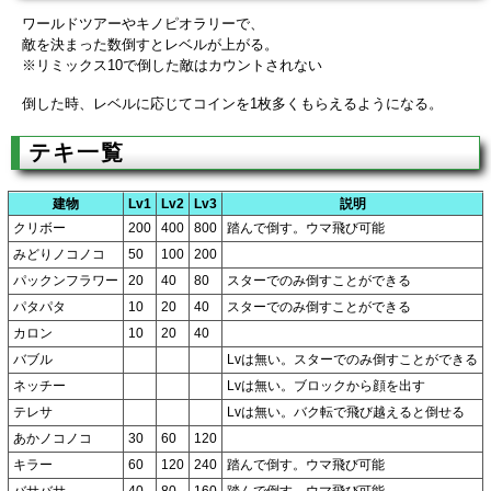
ワールドツアーやキノピオラリーで、
敵を決まった数倒すとレベルが上がる。
※リミックス10で倒した敵はカウントされない
倒した時、レベルに応じてコインを1枚多くもらえるようになる。
テキ一覧
建物
Lv1
Lv2
Lv3
説明
クリボー
200
400
800
踏んで倒す。ウマ飛び可能
みどりノコノコ
50
100
200
パックンフラワー
20
40
80
スターでのみ倒すことができる
パタパタ
10
20
40
スターでのみ倒すことができる
カロン
10
20
40
バブル
Lvは無い。スターでのみ倒すことができる
ネッチー
Lvは無い。ブロックから顔を出す
テレサ
Lvは無い。バク転で飛び越えると倒せる
あかノコノコ
30
60
120
キラー
60
120
240
踏んで倒す。ウマ飛び可能