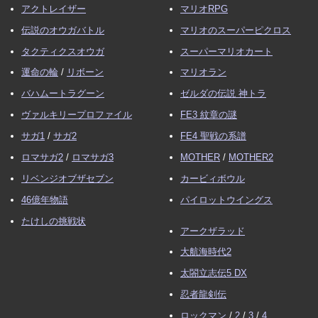
アクトレイザー
マリオRPG
伝説のオウガバトル
マリオのスーパーピクロス
タクティクスオウガ
スーパーマリオカート
運命の輪
/
リボーン
マリオラン
バハムートラグーン
ゼルダの伝説 神トラ
ヴァルキリープロファイル
FE3 紋章の謎
サガ1
/
サガ2
FE4 聖戦の系譜
ロマサガ2
/
ロマサガ3
MOTHER
/
MOTHER2
リベンジオブザセブン
カービィボウル
46億年物語
パイロットウイングス
たけしの挑戦状
アークザラッド
大航海時代2
太閤立志伝5 DX
忍者龍剣伝
ロックマン
/
2
/
3
/
4