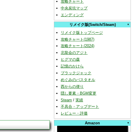
攻略チャート
中央炭坑マップ
エンディング
リメイク版(Switch/Steam)
リメイク版トップページ
攻略チャート(1987)
攻略チャート(2024)
北龍会のアジト
ヒグマの森
記憶のかけら
ブラックジャック
めぐみのバスタオル
西からの便り
隠し要素・BGM変更
Steam
/
実績
不具合・アップデート
レビュー・評価
Amazon