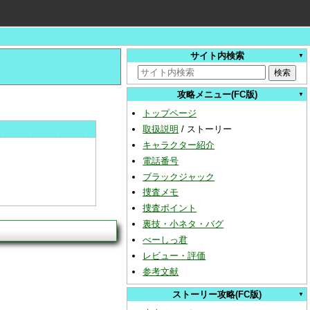
サイト内検索
攻略メニュー(FC版)
トップページ
取扱説明
/
ストーリー
キャラクター紹介
電話番号
ブラックジャック
捜査メモ
捜査ポイント
裏技・小ネタ・バグ
べーしっ君
レビュー・評価
参考文献
ストーリー攻略(FC版)