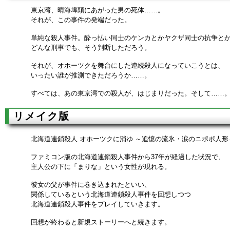
東京湾、晴海埠頭にあがった男の死体……。
それが、この事件の発端だった。
単純な殺人事件。酔っ払い同士のケンカとかヤクザ同士の抗争と
どんな刑事でも、そう判断しただろう。
それが、オホーツクを舞台にした連続殺人になっていこうとは、
いったい誰が推測できただろうか……。
すべては、あの東京湾での殺人が、はじまりだった。そして……
リメイク版
北海道連鎖殺人 オホーツクに消ゆ ～追憶の流氷・涙のニポポ人形
ファミコン版の北海道連鎖殺人事件から37年が経過した状況で、
主人公の下に「まりな」という女性が現れる。
彼女の父が事件に巻き込まれたといい、
関係しているという北海道連鎖殺人事件を回想しつつ
北海道連鎖殺人事件をプレイしていきます。
回想が終わると新規ストーリーへと続きます。