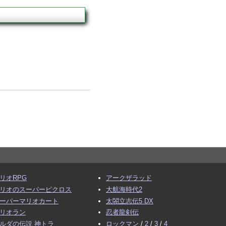
リオRPG
アークザラッド
リオのスーパーピクロス
大航海時代2
ーパーマリオカート
太閤立志伝5 DX
リオラン
忍者龍剣伝
ルダの伝説 神トラ
ロックマン
/
2
/
3
/
4