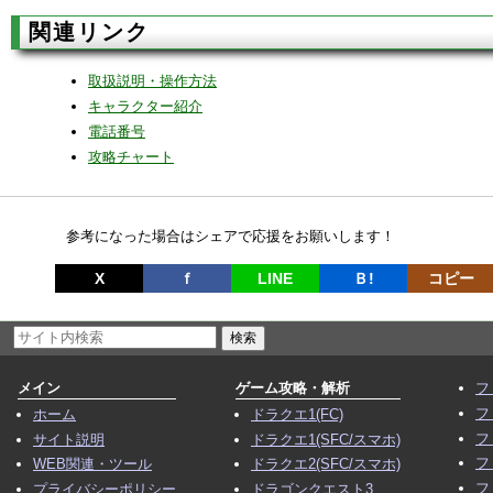
関連リンク
取扱説明・操作方法
キャラクター紹介
電話番号
攻略チャート
参考になった場合はシェアで応援をお願いします！
X
ｆ
LINE
Ｂ!
コピー
メイン
ゲーム攻略・解析
フ
フ
ホーム
ドラクエ1(FC)
フ
サイト説明
ドラクエ1(SFC/スマホ)
フ
WEB関連・ツール
ドラクエ2(SFC/スマホ)
フ
プライバシーポリシー
ドラゴンクエスト3