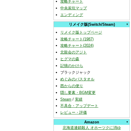
攻略チャート
中央炭坑マップ
エンディング
リメイク版(Switch/Steam)
リメイク版トップページ
攻略チャート(1987)
攻略チャート(2024)
北龍会のアジト
ヒグマの森
記憶のかけら
ブラックジャック
めぐみのバスタオル
西からの便り
隠し要素・BGM変更
Steam
/
実績
不具合・アップデート
レビュー・評価
Amazon
北海道連鎖殺人 オホーツクに消ゆ