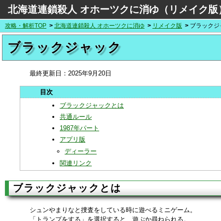
北海道連鎖殺人 オホーツクに消ゆ（リメイク版
攻略・解析TOP
北海道連鎖殺人 オホーツクに消ゆ
リメイク版
ブラックジ
ブラックジャック
最終更新日：
2025年9月20日
ブラックジャックとは
共通ルール
1987年パート
アプリ版
ディーラー
関連リンク
ブラックジャックとは
シュンやまりなと捜査をしている時に遊べるミニゲーム。
「トランプをする」を選択すると、遊ぶか尋ねられる。