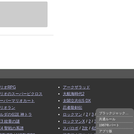
リオRPG
アークザラッド
リオのスーパーピクロス
大航海時代2
ーパーマリオカート
太閤立志伝5 DX
リオラン
忍者龍剣伝
ブラックジャックとは
ルダの伝説 神トラ
ロックマン
/
2
/
3
/
4
共通ルール
E3 紋章の謎
ロックマンX
/
2
/
3
1987年パート
E4 聖戦の系譜
スパロボ
/
2次
/
4次
アプリ版