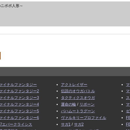
のニポポ人形～
ァイナルファンタジー
アクトレイザー
マ
ァイナルファンタジー2
伝説のオウガバトル
マ
ァイナルファンタジー3
タクティクスオウガ
ス
ァイナルファンタジー4
運命の輪
/
リボーン
マ
ァイナルファンタジー5
バハムートラグーン
ゼ
ァイナルファンタジー6
ヴァルキリープロファイル
F
F7エバークライシス
サガ1
/
サガ2
F