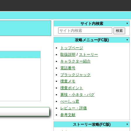
サイト内検索
攻略メニュー(FC版)
トップページ
取扱説明
/
ストーリー
キャラクター紹介
電話番号
ブラックジャック
捜査メモ
捜査ポイント
裏技・小ネタ・バグ
べーしっ君
レビュー・評価
参考文献
ストーリー攻略(FC版)