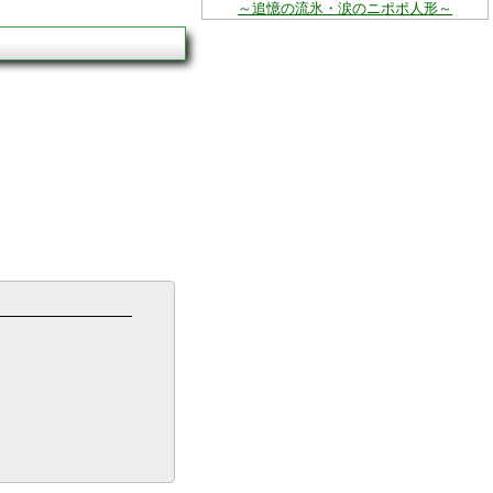
～追憶の流氷・涙のニポポ人形～