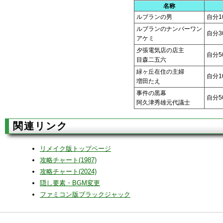
名称
ルブランの男
自分1
ルブランのナンバーワン
自分3
アケミ
夕張電気店の店主
自分5
目森二五六
緑ヶ丘在住の主婦
自分1
増田たえ
事件の黒幕
自分5
阿久津秀雄元代議士
関連リンク
リメイク版トップページ
攻略チャート(1987)
攻略チャート(2024)
隠し要素・BGM変更
ファミコン版ブラックジャック