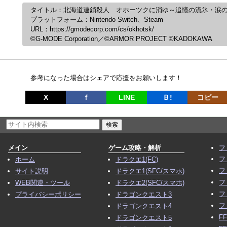
タイトル：北海道連鎖殺人 オホーツクに消ゆ～追憶の流氷・涙
プラットフォーム：Nintendo Switch、Steam
URL：https://gmodecorp.com/cs/okhotsk/
©G-MODE Corporation／©ARMOR PROJECT ©KADOKAWA
参考になった場合はシェアで応援をお願いします！
X
ｆ
LINE
Ｂ!
コピー
メイン
ゲーム攻略・解析
フ
フ
ホーム
ドラクエ1(FC)
フ
サイト説明
ドラクエ1(SFC/スマホ)
フ
WEB関連・ツール
ドラクエ2(SFC/スマホ)
フ
プライバシーポリシー
ドラゴンクエスト3
フ
ドラゴンクエスト4
F
ドラゴンクエスト5