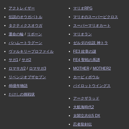
アクトレイザー
マリオRPG
伝説のオウガバトル
マリオのスーパーピクロス
タクティクスオウガ
スーパーマリオカート
運命の輪
/
リボーン
マリオラン
バハムートラグーン
ゼルダの伝説 神トラ
ヴァルキリープロファイル
FE3 紋章の謎
サガ1
/
サガ2
FE4 聖戦の系譜
ロマサガ2
/
ロマサガ3
MOTHER
/
MOTHER2
リベンジオブザセブン
カービィボウル
46億年物語
パイロットウイングス
たけしの挑戦状
アークザラッド
大航海時代2
太閤立志伝5 DX
忍者龍剣伝