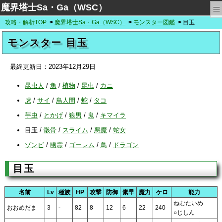
≡
魔界塔士Sa・Ga（WSC）
攻略・解析TOP
魔界塔士Sa・Ga（WSC）
モンスター図鑑
目玉
モンスター 目玉
最終更新日：
2023年12月29日
昆虫人
/
魚
/
植物
/
昆虫
/
カニ
虎
/
サイ
/
鳥人間
/
蛇
/
タコ
芋虫
/
とかげ
/
狼男
/
鬼
/
キマイラ
目玉
/
骸骨
/
スライム
/
悪魔
/
蛇女
ゾンビ
/
幽霊
/
ゴーレム
/
鳥
/
ドラゴン
目玉
名前
Lv
種族
HP
攻撃
防御
素早
魔力
ケロ
能力
ねむたいめ
おおめだま
3
-
82
8
12
6
22
240
○じしん