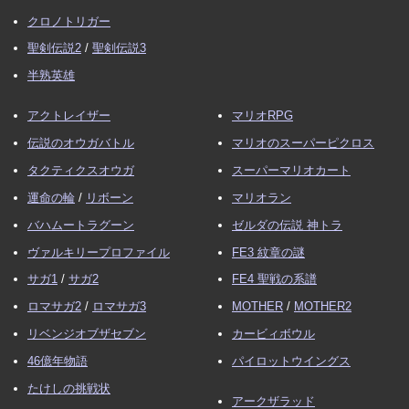
クロノトリガー
聖剣伝説2
/
聖剣伝説3
半熟英雄
アクトレイザー
マリオRPG
伝説のオウガバトル
マリオのスーパーピクロス
タクティクスオウガ
スーパーマリオカート
運命の輪
/
リボーン
マリオラン
バハムートラグーン
ゼルダの伝説 神トラ
ヴァルキリープロファイル
FE3 紋章の謎
サガ1
/
サガ2
FE4 聖戦の系譜
ロマサガ2
/
ロマサガ3
MOTHER
/
MOTHER2
リベンジオブザセブン
カービィボウル
46億年物語
パイロットウイングス
たけしの挑戦状
アークザラッド