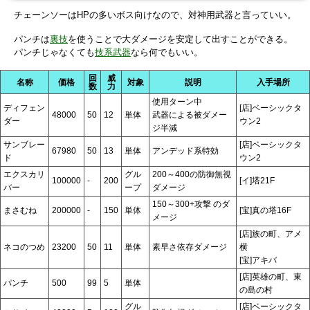
チェーンソーはHPの多いボス向けなので、対神用武器と言っていい。
パンチは
裏技
を使うことで大ダメージを安定して出すことができる。
パンチじゃなくても
技系武器
なら何でもいい。
回
威
名称
価格
対象
説明
入手場所
数
力
使用ターン中
ディフェン
[店]ベーシックタ
48000
50
12
単体
武器による被ダメー
ダー
ウン2
ジ半減
サンブレー
[店]ベーシックタ
67980
50
13
単体
アンデッド系特効
ド
ウン2
エクスカリ
グル
200～400の防御無視
100000
-
200
[イ]塔21F
バー
ープ
ダメージ
150～300+攻撃 のダ
まさむね
200000
-
150
単体
[宝]真の塔16F
メージ
[店]族の町、アメ
ネコのつめ
23200
50
11
単体
素早さ依存ダメージ
横
[宝]アキバ
[店]英雄の町、東
パンチ
500
99
5
単体
の島の村
グル
[店]ベーシックタ