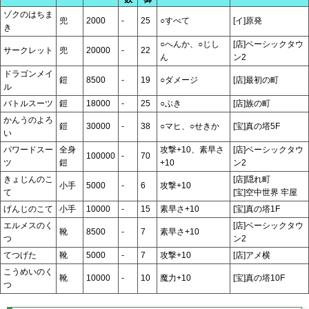
ゾクのはちま
兜
2000
-
25
○すべて
[イ]原発
き
○へんか、○じし
[店]ベーシックタウ
サークレット
兜
20000
-
22
ん
ン2
ドラゴンメイ
鎧
8500
-
19
○ダメージ
[店]最初の町
ル
バトルスーツ
鎧
18000
-
25
○ぶき
[店]族の町
かんうのよろ
鎧
30000
-
38
○マヒ、○せきか
[宝]真の塔5F
い
パワードスー
全身
攻撃+10、素早さ
[店]ベーシックタウ
100000
-
70
ツ
鎧
+10
ン2
きょじんのこ
[店]隠れ町
小手
5000
-
6
攻撃+10
て
[宝]空中世界 牢屋
げんじのこて
小手
10000
-
15
素早さ+10
[宝]真の塔1F
エルメスのく
[店]ベーシックタウ
靴
8500
-
7
素早さ+10
つ
ン2
てつげた
靴
5000
-
7
攻撃+10
[店]アメ横
こうめいのく
靴
10000
-
10
魔力+10
[宝]真の塔10F
つ