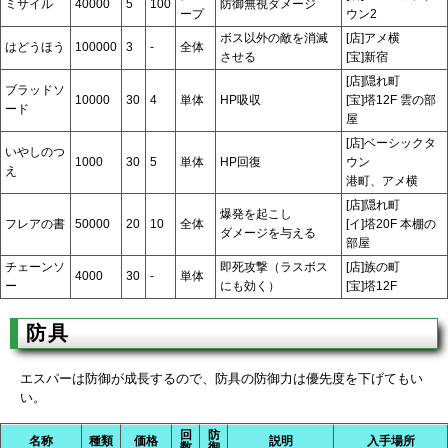
ミサイル
40000
5
100
防御無視ダメージ
ープ
ウン2
ボス以外の敵を消滅
[店]アメ横
はどうほう
100000
3
-
全体
させる
[宝]新宿
[店]隠れ町
ブラッドソ
10000
30
4
単体
HP吸収
[宝]塔12F 雲の部
ード
屋
[店]ベーシックタ
いやしのつ
1000
30
5
単体
HP回復
ウン
え
港町、アメ横
[店]隠れ町
爆発を起こし
フレアの書
50000
20
10
全体
[イ]塔20F 本棚の
ダメージを与える
部屋
チェーンソ
即死攻撃（ラスボス
[店]族の町
4000
30
-
単体
ー
にも効く）
[宝]塔12F
防具
エスパーは防御が成長するので、防具の防御力は優先度を下げてもい
い。
回
防
名称
種類
価格
説明
入手場所
数
御