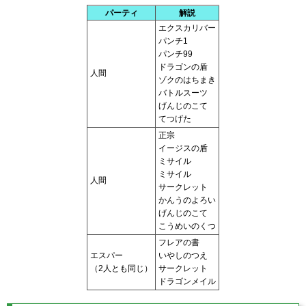
パーティ
解説
エクスカリバー
パンチ1
パンチ99
ドラゴンの盾
人間
ゾクのはちまき
バトルスーツ
げんじのこて
てつげた
正宗
イージスの盾
ミサイル
ミサイル
人間
サークレット
かんうのよろい
げんじのこて
こうめいのくつ
フレアの書
エスパー
いやしのつえ
（2人とも同じ）
サークレット
ドラゴンメイル