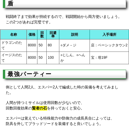
盾
戦闘終了まで効果が持続するので、戦闘開始から両方使いましょう。
この2つがあれば完璧です。
回
回避
名称
価格
説明
入手場所
数
率
ドラゴンのた
8000
50
80
○ダメ－ジ
店：ベーシックタウン2
て
イージスのた
○じしん、○へん
8000
50
100
宝：塔19F
て
か
最強パーティー
例として人間2人、エスパー2人で編成した時の装備を考えてみまし
た。
人間が持つミサイルは使用回数が少ないので、
回数回復効果の
賢者の石
を持っておくと安心。
エスパーは覚えている特殊能力や防御力の成長具合によっては、
防具を外してブラッドソードを装備すると良いでしょう。