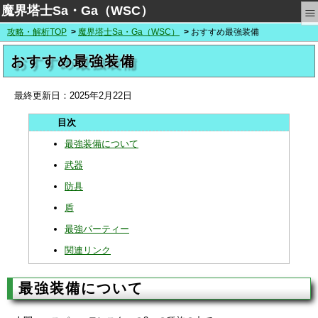
≡
魔界塔士Sa・Ga（WSC）
攻略・解析TOP
魔界塔士Sa・Ga（WSC）
おすすめ最強装備
おすすめ最強装備
最終更新日：
2025年2月22日
最強装備について
武器
防具
盾
最強パーティー
関連リンク
最強装備について