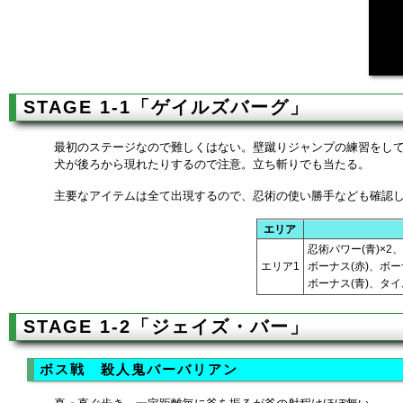
STAGE 1-1「ゲイルズバーグ」
最初のステージなので難しくはない。壁蹴りジャンプの練習をし
犬が後ろから現れたりするので注意。立ち斬りでも当たる。
主要なアイテムは全て出現するので、忍術の使い勝手なども確認
エリア
忍術パワー(青)×2
エリア1
ボーナス(赤)、ボ
ボーナス(青)、タ
STAGE 1-2「ジェイズ・バー」
ボス戦 殺人鬼バーバリアン