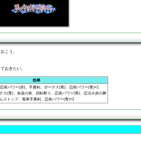
ておこう。
しておきたい。
効果
、忍術パワー(赤)、手裏剣、ボーナス(青)、忍術パワー(青)×2
ーナス(青)、炎波の術、回転斬り、忍術パワー(青)、忍法火炎の舞
イムストップ、風車手裏剣、忍術パワー(青)×2