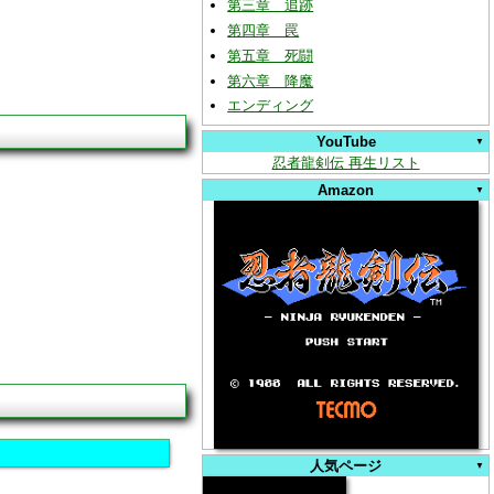
第三章 追跡
第四章 罠
第五章 死闘
第六章 降魔
エンディング
YouTube
忍者龍剣伝 再生リスト
Amazon
人気ページ