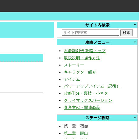
サイト内検索
攻略メニュー
忍者龍剣伝 攻略トップ
取扱説明・操作方法
ストーリー
キャラクター紹介
アイテム
パワーアップアイテム（忍術）
攻略Tips・裏技・小ネタ
クライマックスバージョン
参考文献・関連商品
ステージ攻略
第一章 宿命
第二章 脱出