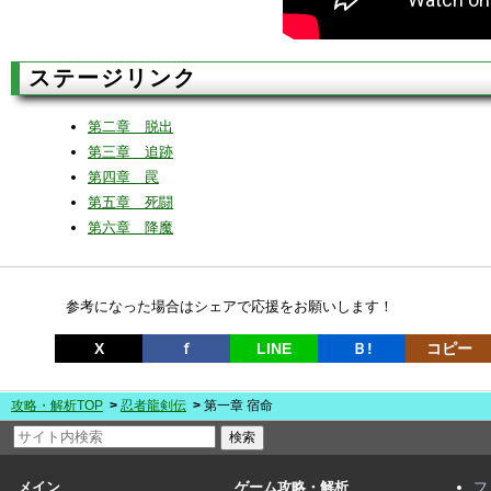
ステージリンク
第二章 脱出
第三章 追跡
第四章 罠
第五章 死闘
第六章 降魔
参考になった場合はシェアで応援をお願いします！
X
ｆ
LINE
Ｂ!
コピー
攻略・解析TOP
忍者龍剣伝
第一章 宿命
メイン
ゲーム攻略・解析
フ