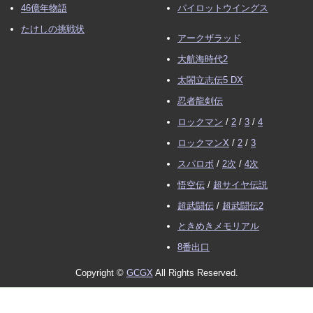
46億年物語
パイロットウイングス
たけしの挑戦状
アークザラッド
大航海時代2
太閤立志伝5 DX
忍者龍剣伝
ロックマン
/
2
/
3
/
4
ロックマンX
/
2
/
3
スパロボ
/
2次
/
4次
悟空伝
/
超サイヤ伝説
超武闘伝
/
超武闘伝2
ときめきメモリアル
8番出口
Copyright ©
GCGX
All Rights Reserved.