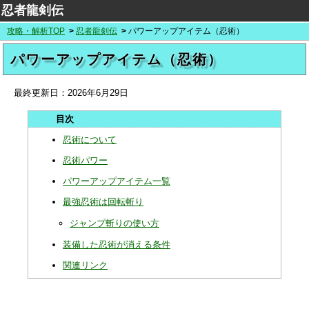
忍者龍剣伝
攻略・解析TOP
忍者龍剣伝
パワーアップアイテム（忍術）
パワーアップアイテム（忍術）
最終更新日：
2026年6月29日
忍術について
忍術パワー
パワーアップアイテム一覧
最強忍術は回転斬り
ジャンプ斬りの使い方
装備した忍術が消える条件
関連リンク