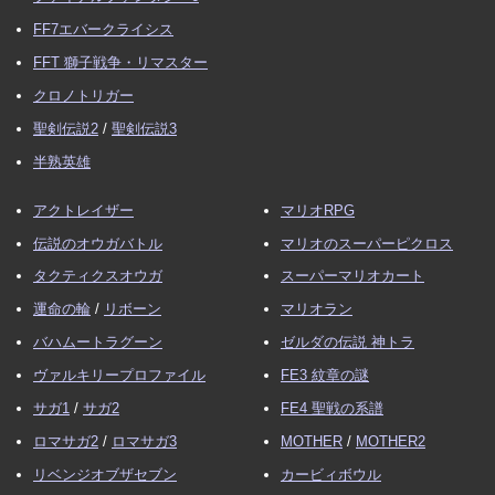
FF7エバークライシス
FFT 獅子戦争・リマスター
クロノトリガー
聖剣伝説2
/
聖剣伝説3
半熟英雄
アクトレイザー
マリオRPG
伝説のオウガバトル
マリオのスーパーピクロス
タクティクスオウガ
スーパーマリオカート
運命の輪
/
リボーン
マリオラン
バハムートラグーン
ゼルダの伝説 神トラ
ヴァルキリープロファイル
FE3 紋章の謎
サガ1
/
サガ2
FE4 聖戦の系譜
ロマサガ2
/
ロマサガ3
MOTHER
/
MOTHER2
リベンジオブザセブン
カービィボウル