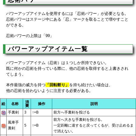
パワーアップアイテムを使用するには「忍術パワー」が必要となる。
忍術パワーはステージ中にある「忍」マークを取ることで増やすこと
ができる。
忍術パワーの上限は「99」
パワーアップアイテム一覧
パワーアップアイテム（忍術）は１つしか所持できない。
既に何かの忍術を持っている際に、他の忍術を取得すると上書きされ
てしまう。
本作最強の威力を持つ
「回転斬り」
を持ち続けたい場合は、
他の忍術を拾わないように注意する必要がある。
消
絵
名称
操作
説明
費
手裏剣
3
↑+B
前方へ手裏剣を投げる
前方へ大きな手裏剣を投げる。
風車手
5
↑+B
一定距離に達すると戻ってくるが、受け止めるま
裏剣
で消えない。