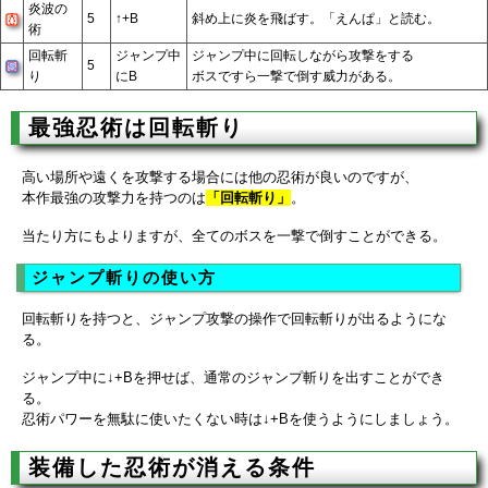
炎波の
5
↑+B
斜め上に炎を飛ばす。「えんぱ」と読む。
術
回転斬
ジャンプ中
ジャンプ中に回転しながら攻撃をする
5
り
にB
ボスですら一撃で倒す威力がある。
最強忍術は回転斬り
高い場所や遠くを攻撃する場合には他の忍術が良いのですが、
本作最強の攻撃力を持つのは
「回転斬り」
。
当たり方にもよりますが、全てのボスを一撃で倒すことができる。
ジャンプ斬りの使い方
回転斬りを持つと、ジャンプ攻撃の操作で回転斬りが出るようにな
る。
ジャンプ中に↓+Bを押せば、通常のジャンプ斬りを出すことができ
る。
忍術パワーを無駄に使いたくない時は↓+Bを使うようにしましょう。
装備した忍術が消える条件