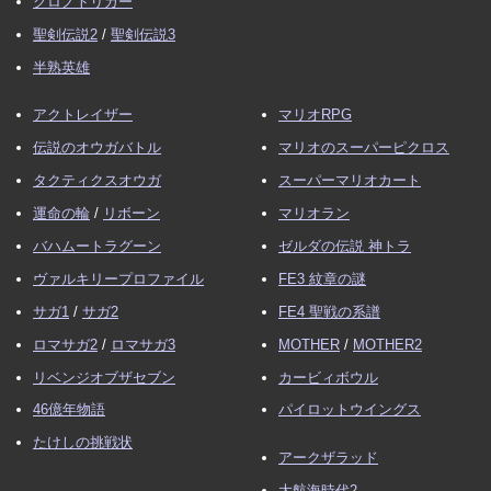
クロノトリガー
聖剣伝説2
/
聖剣伝説3
半熟英雄
アクトレイザー
マリオRPG
伝説のオウガバトル
マリオのスーパーピクロス
タクティクスオウガ
スーパーマリオカート
運命の輪
/
リボーン
マリオラン
バハムートラグーン
ゼルダの伝説 神トラ
ヴァルキリープロファイル
FE3 紋章の謎
サガ1
/
サガ2
FE4 聖戦の系譜
ロマサガ2
/
ロマサガ3
MOTHER
/
MOTHER2
リベンジオブザセブン
カービィボウル
46億年物語
パイロットウイングス
たけしの挑戦状
アークザラッド
大航海時代2