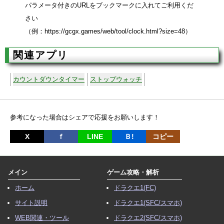
パラメータ付きのURLをブックマークに入れてご利用くだ
さい
（例：
https://gcgx.games/web/tool/clock.html?size=48
）
関連アプリ
カウントダウンタイマー
ストップウォッチ
参考になった場合はシェアで応援をお願いします！
X
ｆ
LINE
Ｂ!
コピー
メイン
ゲーム攻略・解析
ホーム
ドラクエ1(FC)
サイト説明
ドラクエ1(SFC/スマホ)
WEB関連・ツール
ドラクエ2(SFC/スマホ)