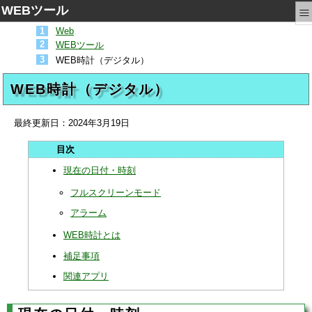
≡
WEBツール
Web
WEBツール
WEB時計（デジタル）
WEB時計（デジタル）
最終更新日：
2024年3月19日
現在の日付・時刻
フルスクリーンモード
アラーム
WEB時計とは
補足事項
関連アプリ